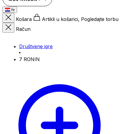
hr
Košara
Artikli u košarici, Pogledajte torbu
Račun
Društvene igre
7 RONIN