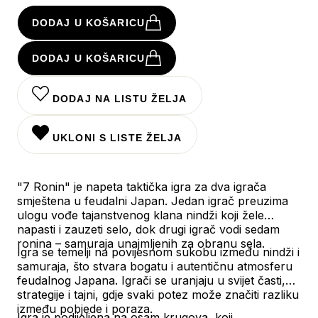
DODAJ U KOŠARICU
DODAJ U KOŠARICU
DODAJ NA LISTU ŽELJA
UKLONI S LISTE ŽELJA
"7 Ronin" je napeta taktička igra za dva igrača
smještena u feudalni Japan. Jedan igrač preuzima
ulogu vođe tajanstvenog klana nindži koji žele
napasti i zauzeti selo, dok drugi igrač vodi sedam
ronina – samuraja unajmljenih za obranu sela.
Igra se temelji na povijesnom sukobu između nindži i
samuraja, što stvara bogatu i autentičnu atmosferu
feudalnog Japana. Igrači se uranjaju u svijet časti,
strategije i tajni, gdje svaki potez može značiti razliku
između pobjede i poraza.
Igra je podijeljena na osam krugova, koji