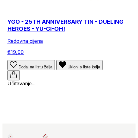
YGO - 25TH ANNIVERSARY TIN - DUELING
HEROES - YU-GI-OH!
Redovna cijena
€19,90
Dodaj na listu želja
Ukloni s liste želja
Učitavanje...