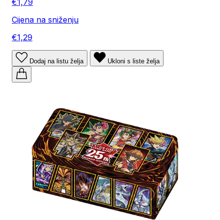
€1,79
Cijena na sniženju
€1,29
Dodaj na listu želja
Ukloni s liste želja