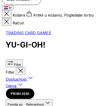
hr
Košara
Artikli u košarici, Pogledajte torbu
Račun
TRADING CARD GAMES
YU-GI-OH!
Filter
Filter
Dostupnost
Cijena
PRIMIJENI
Poredaj po:
Relevantnost