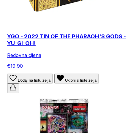
YGO - 2022 TIN OF THE PHARAOH'S GODS -
YU-GI-OH!
Redovna cijena
€19,90
Dodaj na listu želja
Ukloni s liste želja