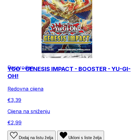
Rasprodan
YGO - GENESIS IMPACT - BOOSTER - YU-GI-
OH!
Redovna cijena
€3,39
Cijena na sniženju
€2,99
Dodaj na listu želja
Ukloni s liste želja