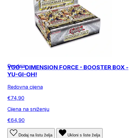
Prodaja
YGO - DIMENSION FORCE - BOOSTER BOX -
YU-GI-OH!
Redovna cijena
€74,90
Cijena na sniženju
€64,90
Dodaj na listu želja
Ukloni s liste želja