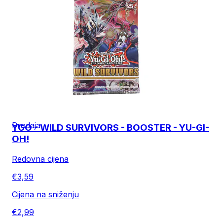
Prodaja
YGO - WILD SURVIVORS - BOOSTER - YU-GI-
OH!
Redovna cijena
€3,59
Cijena na sniženju
€2,99