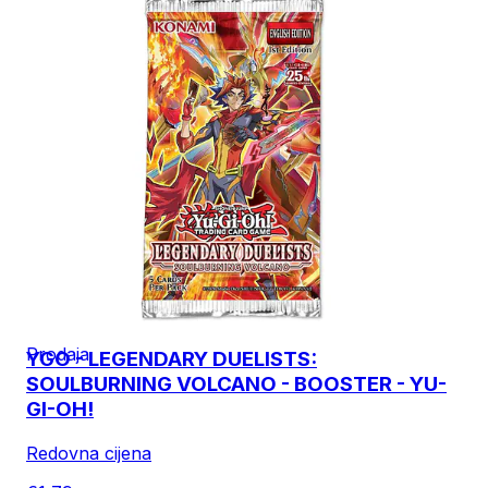
Prodaja
YGO - LEGENDARY DUELISTS:
SOULBURNING VOLCANO - BOOSTER - YU-
GI-OH!
Redovna cijena