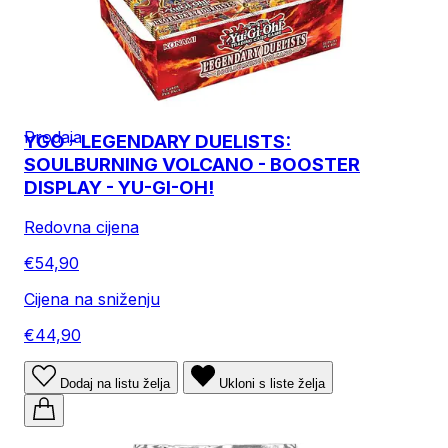
Prodaja
YGO - LEGENDARY DUELISTS:
SOULBURNING VOLCANO - BOOSTER
DISPLAY - YU-GI-OH!
Redovna cijena
€54,90
Cijena na sniženju
€44,90
Dodaj na listu želja
Ukloni s liste želja