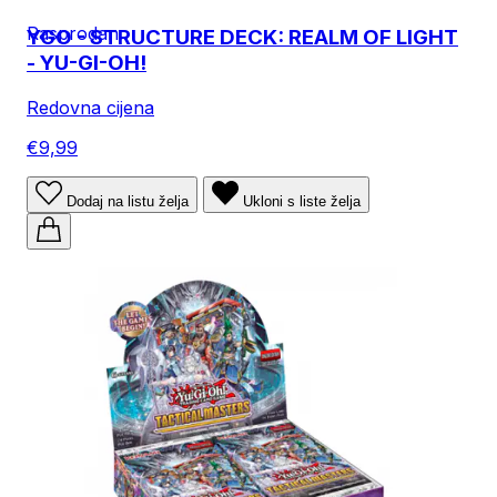
Rasprodan
YGO - STRUCTURE DECK: REALM OF LIGHT
- YU-GI-OH!
Redovna cijena
€9,99
Dodaj na listu želja
Ukloni s liste želja