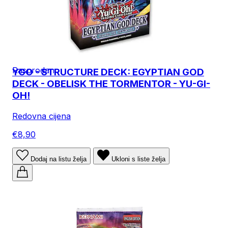
Rasprodan
YGO - STRUCTURE DECK: EGYPTIAN GOD
DECK - OBELISK THE TORMENTOR - YU-GI-
OH!
Redovna cijena
€8,90
Dodaj na listu želja
Ukloni s liste želja