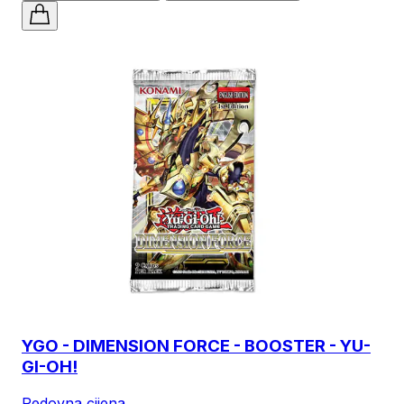
YGO - DIMENSION FORCE - BOOSTER - YU-
GI-OH!
Redovna cijena