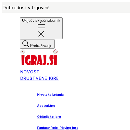
Dobrodošli v trgovini!
Uključi/isključi izbornik
Pretraživanje
NOVOSTI
DRUŠTVENE IGRE
Hrvatska izdanja
Apstraktne
Obiteljske igre
Fantasy Role-Playing igre