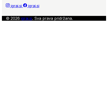
igraj.si
igraj.si
© 2026
igraj.si
. Sva prava pridržana.