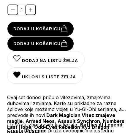
DODAJ U KOŠARICU
DODAJ U KOŠARICU
DODAJ NA LISTU ŽELJA
UKLONI S LISTE ŽELJA
Ovaj set donosi priču o vitezovima, zmajevima,
duhovima i zmijama. Karte su prikladne za razne
špilove koje možemo vidjeti u Yu-Gi-Oh! serijama, a
predvode ih novi
Dark Magician Vitez zmajeve
magije
,
Armed Neos
,
Assault Synchron
,
Numbers
Uz širok izbor novih kul karata,
Battles of Legend:
Last Hope
,
Odd-Eyes Rebellion Xyz Dragon
i
Crystal Revenge
pruža dvobojnicima još jednu
Rokket Coder
!