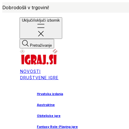
Dobrodošli v trgovini!
Uključi/isključi izbornik
Pretraživanje
NOVOSTI
DRUŠTVENE IGRE
Hrvatska izdanja
Apstraktne
Obiteljske igre
Fantasy Role-Playing igre