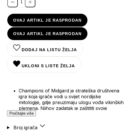
OVAJ ARTIKL JE RASPRODAN
OVAJ ARTIKL JE RASPRODAN
DODAJ NA LISTU ŽELJA
UKLONI S LISTE ŽELJA
Champions of Midgard je strateška društvena
igra koja igrače vodi u svijet nordijske
mitologije, gdje preuzimaju ulogu vođa vikinških
plemena. Njihov zadatak je zaštititi svoje
Pročitajte više
priobalno naselje od napada mitskih bića poput
trolova, draugra i drugih neprijatelja, te steći
što više slave za svoje pleme.
Broj igrača