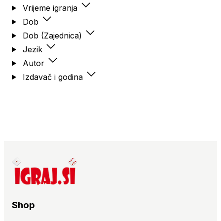
Vrijeme igranja
Igra se temelji na mehanizmu "worker
placement", gdje igrači šalju svoje radnike na
Dob
različita područja na ploči kako bi sakupljali
Dob (Zajednica)
resurse poput oružja i hrane, te se pripremali
za borbe. Borbe se odvijaju bacanjem kockica,
Jezik
gdje su važni i strategija i sreća. Osim toga,
Autor
igrači mogu unajmljivati brodove i krećeti se na
Izdavač i godina
opasna putovanja gdje se suočavaju s raznim
izazovima i stječu dragocjene nagrade.
Champions of Midgard odličan je odabir za
igrače koji traže stratešku igru s jakom
tematikom i bogatim mehanikama, koja jamči
dugotrajnu zabavu i ponovljivost.🛡️
Shop