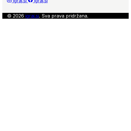
igraj.si
igraj.si
© 2026
igraj.si
. Sva prava pridržana.