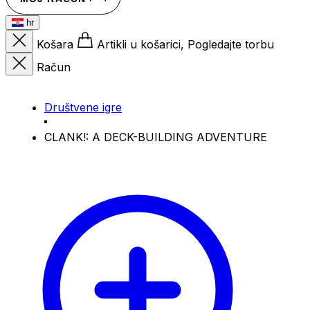
hr
Košara
Artikli u košarici, Pogledajte torbu
Račun
Društvene igre
CLANK!: A DECK-BUILDING ADVENTURE