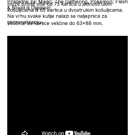
Prikladne za: Magic: The Gathering, Pokemon, Flesh
može primiti više od 75 kartica u jednostrukim
& Blood ili Digimon!
košuljicama ili 65 kartica u dvostrukim košuljicama.
Na vrhu svake kutije nalazi se naljepnica za
personalizaciju.
Veličina: za kartice veličine do 63x88 mm.