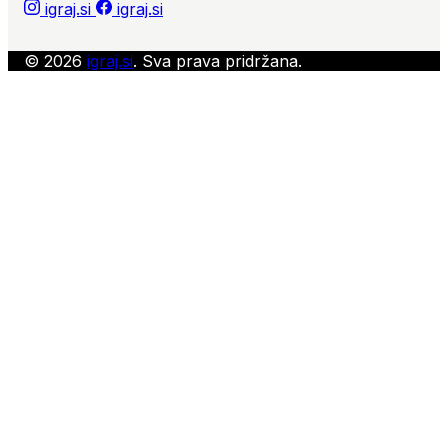
igraj.si
igraj.si
© 2026
igraj.si
. Sva prava pridržana.