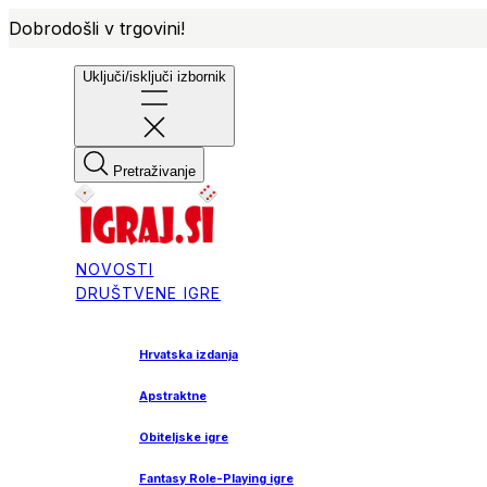
Dobrodošli v trgovini!
Uključi/isključi izbornik
Pretraživanje
NOVOSTI
DRUŠTVENE IGRE
Hrvatska izdanja
Apstraktne
Obiteljske igre
Fantasy Role-Playing igre