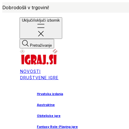
Dobrodošli v trgovini!
Uključi/isključi izbornik
Pretraživanje
NOVOSTI
DRUŠTVENE IGRE
Hrvatska izdanja
Apstraktne
Obiteljske igre
Fantasy Role-Playing igre