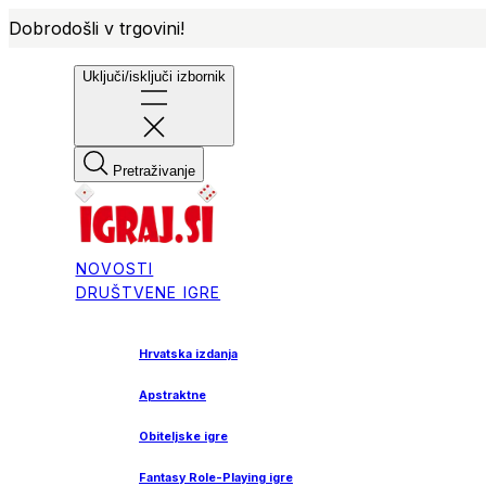
Dobrodošli v trgovini!
Uključi/isključi izbornik
Pretraživanje
NOVOSTI
DRUŠTVENE IGRE
Hrvatska izdanja
Apstraktne
Obiteljske igre
Fantasy Role-Playing igre