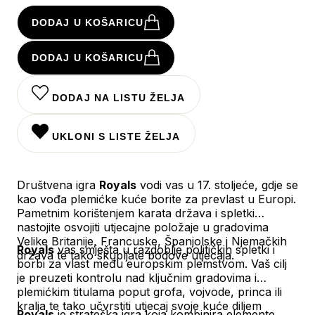
DODAJ U KOŠARICU
DODAJ U KOŠARICU
DODAJ NA LISTU ŽELJA
UKLONI S LISTE ŽELJA
Društvena igra
Royals
vodi vas u 17. stoljeće, gdje se
kao vođa plemićke kuće borite za prevlast u Europi.
Pametnim korištenjem karata država i spletki
nastojite osvojiti utjecajne položaje u gradovima
Velike Britanije, Francuske, Španjolske i Njemačkih
Royals
vas smješta u razdoblje političkih spletki i
država te tako skupljate bodove utjecaja.
borbi za vlast među europskim plemstvom. Vaš cilj
je preuzeti kontrolu nad ključnim gradovima i
plemićkim titulama poput grofa, vojvode, princa ili
kralja te tako učvrstiti utjecaj svoje kuće diljem
Royals
je strateška igra koja kombinira elemente