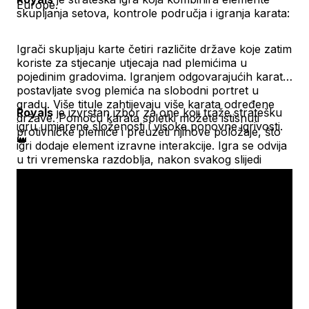
Europe.
skupljanja setova, kontrole područja i igranja karata:
Igrači skupljaju karte četiri različite države koje zatim
koriste za stjecanje utjecaja nad plemićima u
pojedinim gradovima. Igranjem odgovarajućih karata
postavljate svog plemića na slobodni portret u
gradu. Više titule zahtijevaju više karata određene
Royals
je izvrstan izbor za one koji traže stratešku
države. Pomoću karata spletki možete istisnuti
igru umjerene složenosti i visoke ponovne igrivosti.
protivničke plemiće i preuzeti njihove položaje, što
👑
igri dodaje element izravne interakcije. Igra se odvija
u tri vremenska razdoblja, nakon svakog slijedi
bodovanje prema utjecaju u pojedinim državama.
Dodatne bodove dobivate za postignuća kao što su
prvi utjecaj u gradu ili kontrola svih titula.