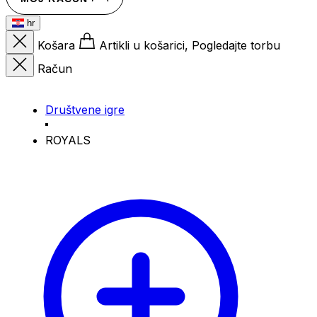
hr
Košara
Artikli u košarici, Pogledajte torbu
Račun
Društvene igre
ROYALS