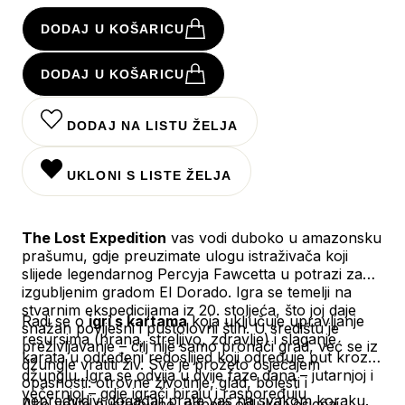
DODAJ U KOŠARICU
DODAJ U KOŠARICU
DODAJ NA LISTU ŽELJA
UKLONI S LISTE ŽELJA
The Lost Expedition
vas vodi duboko u amazonsku
prašumu, gdje preuzimate ulogu istraživača koji
slijede legendarnog Percyja Fawcetta u potrazi za
izgubljenim gradom El Dorado. Igra se temelji na
stvarnim ekspedicijama iz 20. stoljeća, što joj daje
Radi se o
igri s kartama
koja uključuje upravljanje
snažan povijesni i pustolovni štih. U središtu je
resursima (hrana, streljivo, zdravlje) i slaganje
preživljavanje – cilj nije samo pronaći grad, već se iz
karata u određeni redoslijed koji određuje put kroz
džungle vratiti živ. Sve je prožeto osjećajem
džunglu. Igra se odvija u dvije faze dana – jutarnjoj i
opasnosti: otrovne životinje, glad, bolesti i
večernjoj – gdje igrači biraju i raspoređuju
nepredvidivi događaji prate vas na svakom koraku.
Ako volite pustolovine, napete odluke i osjećaj