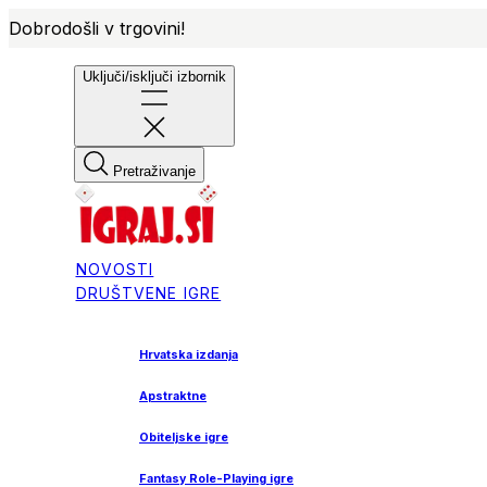
Dobrodošli v trgovini!
Uključi/isključi izbornik
Pretraživanje
NOVOSTI
DRUŠTVENE IGRE
Hrvatska izdanja
Apstraktne
Obiteljske igre
Fantasy Role-Playing igre