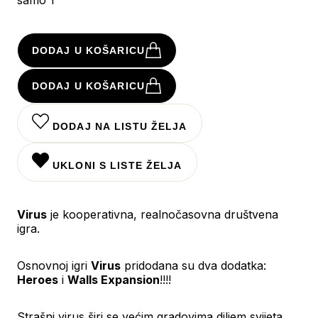
DODAJ U KOŠARICU
DODAJ U KOŠARICU
DODAJ NA LISTU ŽELJA
UKLONI S LISTE ŽELJA
Virus
je kooperativna, realnočasovna društvena
igra.
Osnovnoj igri
Virus
pridodana su dva dodatka:
Heroes
i
Walls Expansion
!!!!
Strašni virus širi se većim gradovima diljem svijeta.