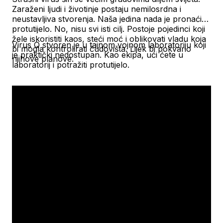
Zaraženi ljudi i životinje postaju nemilosrdna i
neustavljiva stvorenja. Naša jedina nada je pronaći
protutijelo. No, nisu svi isti cilj. Postoje pojedinci koji
žele iskoristiti kaos, steći moć i oblikovati vladu koja
Virus Q stvoren je u tajnom vojnom laboratoriju koji
bi mogla kontrolirati čudovišta. Lijek bi pokvario
je praktički nedostupan. Kao ekipa, ući ćete u
njihove planove.
laboratorij i potražiti protutijelo.