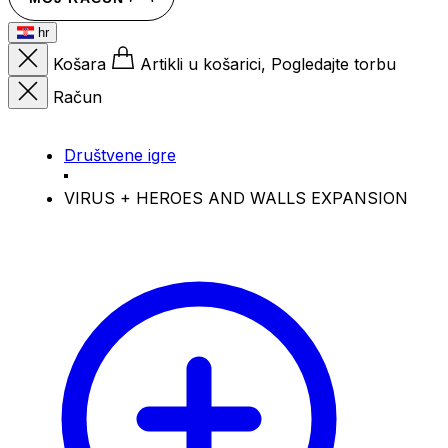
hr
Košara
Artikli u košarici, Pogledajte torbu
Račun
Društvene igre
VIRUS + HEROES AND WALLS EXPANSION