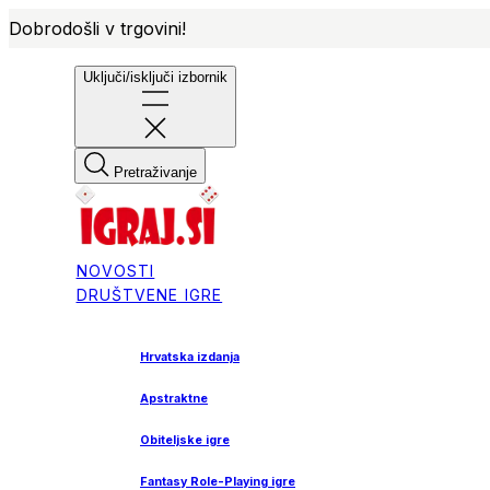
Dobrodošli v trgovini!
Uključi/isključi izbornik
Pretraživanje
NOVOSTI
DRUŠTVENE IGRE
Hrvatska izdanja
Apstraktne
Obiteljske igre
Fantasy Role-Playing igre