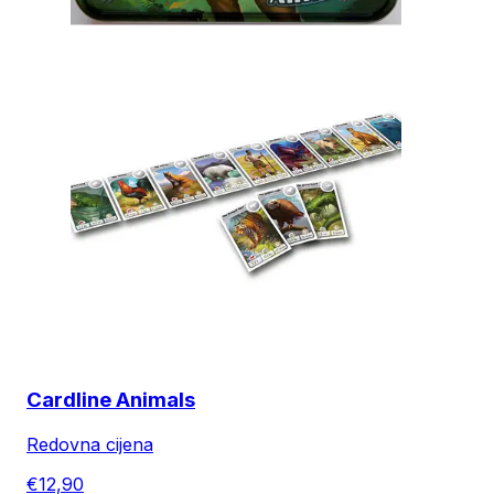
Cardline Animals
Redovna cijena
€12,90