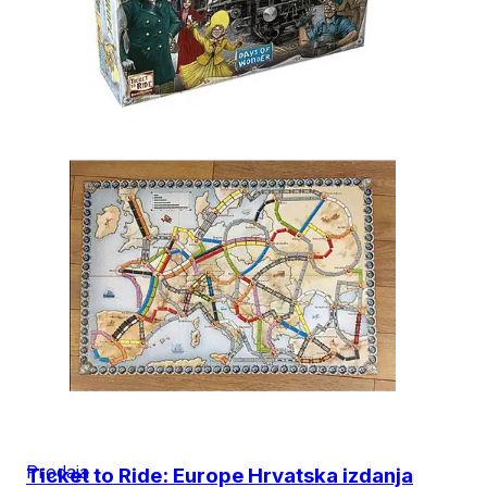
Prodaja
Ticket to Ride: Europe Hrvatska izdanja