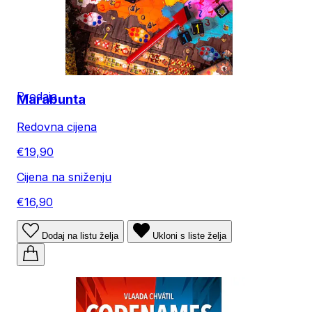
Prodaja
Marabunta
Redovna cijena
€19,90
Cijena na sniženju
€16,90
Dodaj na listu želja
Ukloni s liste želja