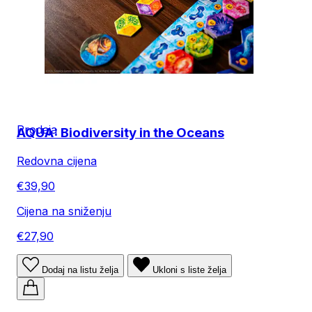
Prodaja
AQUA: Biodiversity in the Oceans
Redovna cijena
€39,90
Cijena na sniženju
€27,90
Dodaj na listu želja
Ukloni s liste želja