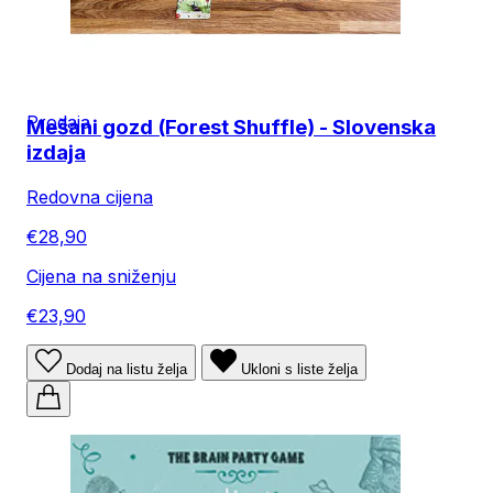
Prodaja
Mešani gozd (Forest Shuffle) - Slovenska
izdaja
Redovna cijena
€28,90
Cijena na sniženju
€23,90
Dodaj na listu želja
Ukloni s liste želja