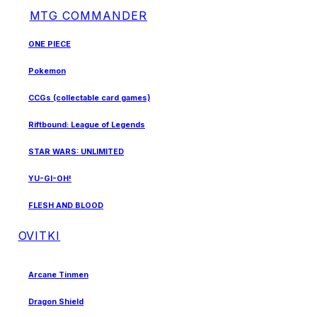
MTG COMMANDER
ONE PIECE
Pokemon
CCGs (collectable card games)
Riftbound: League of Legends
STAR WARS: UNLIMITED
YU-GI-OH!
FLESH AND BLOOD
OVITKI
Arcane Tinmen
Dragon Shield