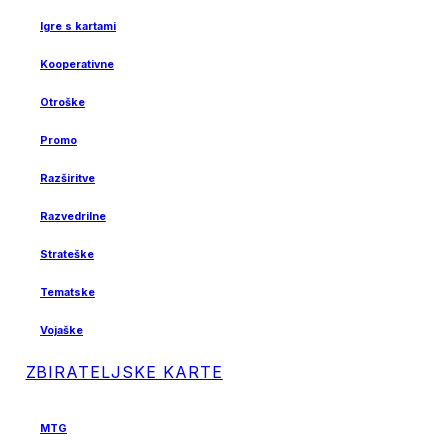
Igre s kartami
Kooperativne
Otroške
Promo
Razširitve
Razvedrilne
Strateške
Tematske
Vojaške
ZBIRATELJSKE KARTE
MTG