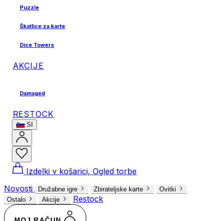
Puzzle
Škatlice za karte
Dice Towers
AKCIJE
Damaged
RESTOCK
SI
Izdelki v košarici, Ogled torbe
Novosti
Družabne igre
Zbirateljske karte
Ovitki
Restock
Ostalo
Akcije
MOJ RAČUN