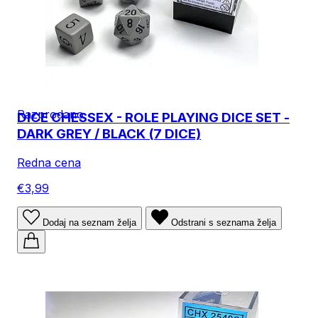
Razprodano
DICE CHESSEX - ROLE PLAYING DICE SET -
DARK GREY / BLACK (7 DICE)
Redna cena
€3,99
Dodaj na seznam želja
Odstrani s seznama želja