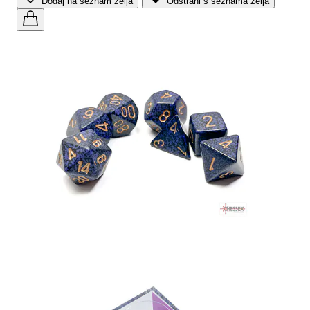
Dodaj na seznam želja
Odstrani s seznama želja