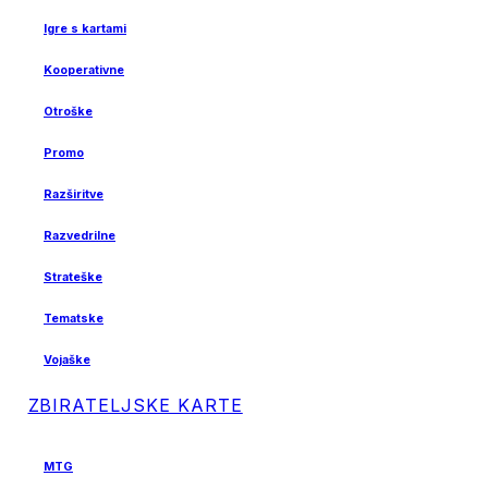
Igre s kartami
Kooperativne
Otroške
Promo
Razširitve
Razvedrilne
Strateške
Tematske
Vojaške
ZBIRATELJSKE KARTE
MTG