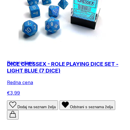
Razprodano
DICE CHESSEX - ROLE PLAYING DICE SET -
LIGHT BLUE (7 DICE)
Redna cena
€3,99
Dodaj na seznam želja
Odstrani s seznama želja