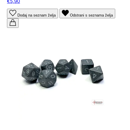
€5,90
Dodaj na seznam želja
Odstrani s seznama želja