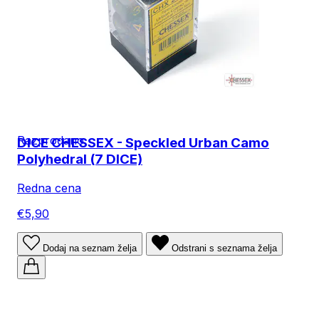
Razprodano
DICE CHESSEX - Speckled Urban Camo
Polyhedral (7 DICE)
Redna cena
€5,90
Dodaj na seznam želja
Odstrani s seznama želja