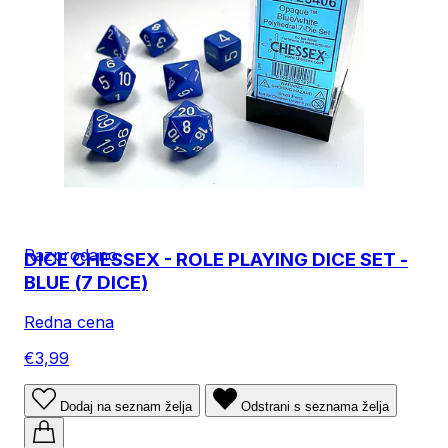
Razprodano
DICE CHESSEX - ROLE PLAYING DICE SET -
BLUE (7 DICE)
Redna cena
€3,99
Dodaj na seznam želja
Odstrani s seznama želja