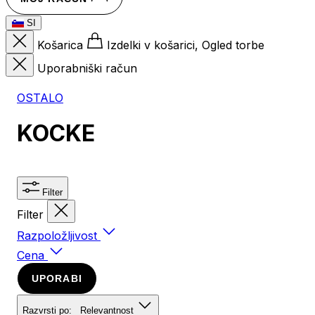
SI
Košarica
Izdelki v košarici, Ogled torbe
Uporabniški račun
OSTALO
KOCKE
Filter
Filter
Razpoložljivost
Cena
UPORABI
Razvrsti po:
Relevantnost