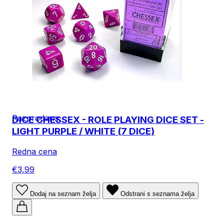
Razprodano
DICE CHESSEX - ROLE PLAYING DICE SET -
LIGHT PURPLE / WHITE (7 DICE)
Redna cena
€3,99
Dodaj na seznam želja
Odstrani s seznama želja