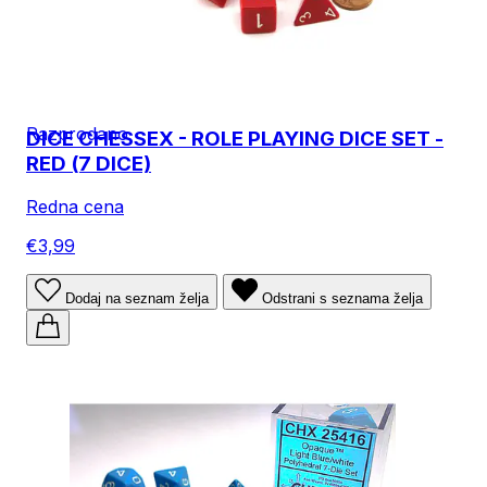
Razprodano
DICE CHESSEX - ROLE PLAYING DICE SET -
RED (7 DICE)
Redna cena
€3,99
Dodaj na seznam želja
Odstrani s seznama želja