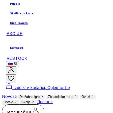
Puzzle
Škatlice za karte
Dice Towers
AKCIJE
Damaged
RESTOCK
SI
Izdelki v košarici, Ogled torbe
Novosti
Družabne igre
Zbirateljske karte
Ovitki
Restock
Ostalo
Akcije
MOJ RAČUN