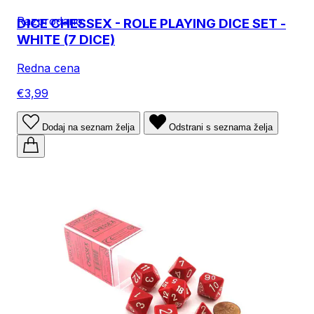
Razprodano
DICE CHESSEX - ROLE PLAYING DICE SET -
WHITE (7 DICE)
Redna cena
€3,99
Dodaj na seznam želja
Odstrani s seznama želja