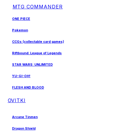
MTG COMMANDER
ONE PIECE
Pokemon
CCGs (collectable card games)
Riftbound: League of Legends
STAR WARS: UNLIMITED
YU-GI-OH!
FLESH AND BLOOD
OVITKI
Arcane Tinmen
Dragon Shield