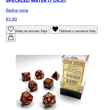
SPECKLED WATER (7 DICE)
Redna cena
€5,90
Dodaj na seznam želja
Odstrani s seznama želja