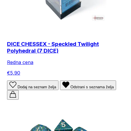
DICE CHESSEX - Speckled Twilight
Polyhedral (7 DICE)
Redna cena
€5,90
Dodaj na seznam želja
Odstrani s seznama želja