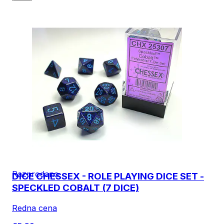
Razprodano
DICE CHESSEX - ROLE PLAYING DICE SET -
SPECKLED COBALT (7 DICE)
Redna cena