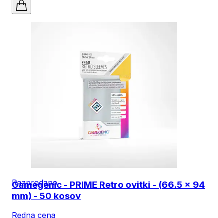
Razprodano
Gamegenic - PRIME Retro ovitki - (66.5 x 94
mm) - 50 kosov
Redna cena