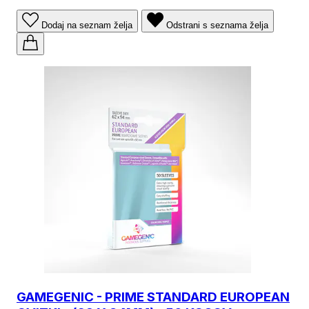
Dodaj na seznam želja
Odstrani s seznama želja
GAMEGENIC - PRIME STANDARD EUROPEAN