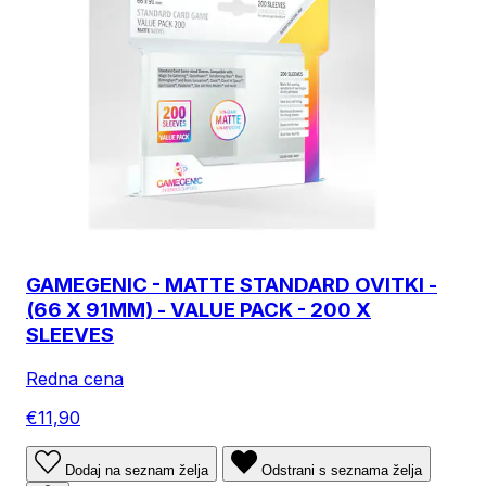
GAMEGENIC - MATTE STANDARD OVITKI -
(66 X 91MM) - VALUE PACK - 200 X
SLEEVES
Redna cena
€11,90
Dodaj na seznam želja
Odstrani s seznama želja