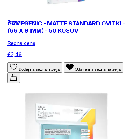
Razprodano
GAMEGENIC - MATTE STANDARD OVITKI -
(66 X 91MM) - 50 KOSOV
Redna cena
€3,49
Dodaj na seznam želja
Odstrani s seznama želja