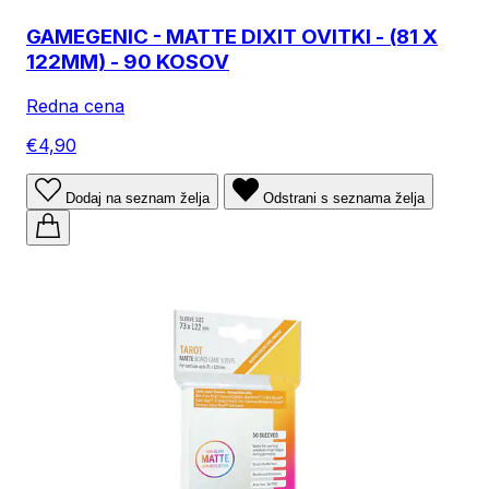
GAMEGENIC - MATTE DIXIT OVITKI - (81 X
122MM) - 90 KOSOV
Redna cena
€4,90
Dodaj na seznam želja
Odstrani s seznama želja