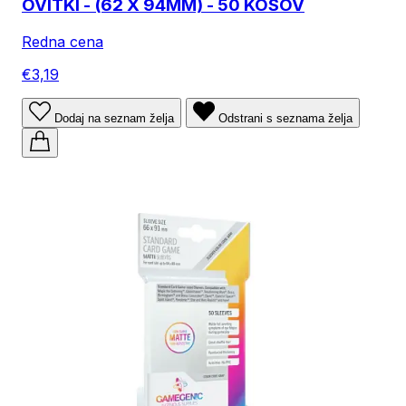
OVITKI - (62 X 94MM) - 50 KOSOV
Redna cena
€3,19
Dodaj na seznam želja
Odstrani s seznama želja