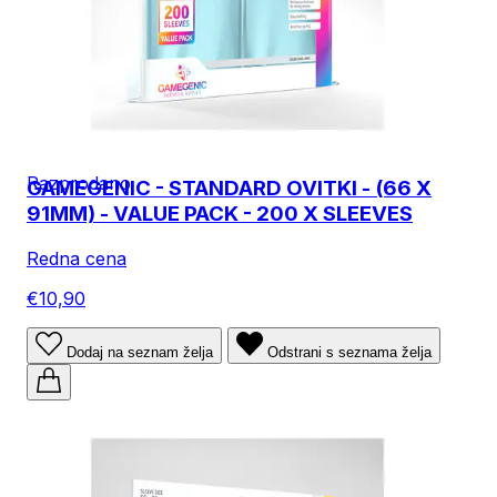
Razprodano
GAMEGENIC - STANDARD OVITKI - (66 X
91MM) - VALUE PACK - 200 X SLEEVES
Redna cena
€10,90
Dodaj na seznam želja
Odstrani s seznama želja