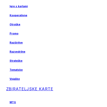
Igre s kartami
Kooperativne
Otroške
Promo
Razširitve
Razvedrilne
Strateške
Tematske
Vojaške
ZBIRATELJSKE KARTE
MTG