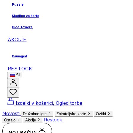
Puzzle
Škatlice za karte
Dice Towers
AKCIJE
Damaged
RESTOCK
SI
Izdelki v košarici, Ogled torbe
Novosti
Družabne igre
Zbirateljske karte
Ovitki
Restock
Ostalo
Akcije
MOJ RAČUN