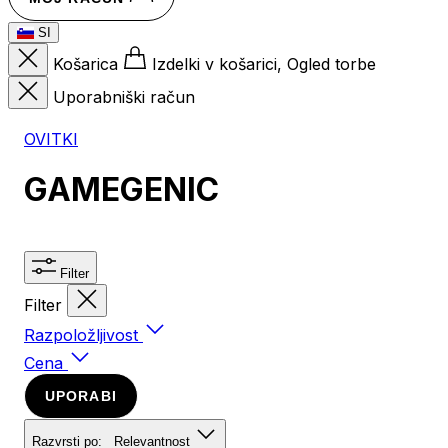
SI
Košarica
Izdelki v košarici, Ogled torbe
Uporabniški račun
OVITKI
GAMEGENIC
Filter
Filter
Razpoložljivost
Cena
UPORABI
Razvrsti po:
Relevantnost