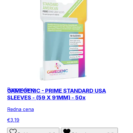
Razprodano
GAMEGENIC - PRIME STANDARD USA
SLEEVES - (59 X 91MM) - 50x
Redna cena
€3,19