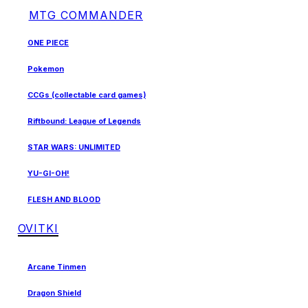
MTG COMMANDER
ONE PIECE
Pokemon
CCGs (collectable card games)
Riftbound: League of Legends
STAR WARS: UNLIMITED
YU-GI-OH!
FLESH AND BLOOD
OVITKI
Arcane Tinmen
Dragon Shield