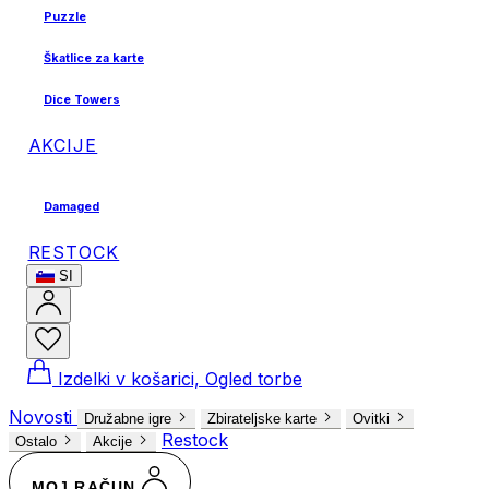
Puzzle
Škatlice za karte
Dice Towers
AKCIJE
Damaged
RESTOCK
SI
Izdelki v košarici, Ogled torbe
Novosti
Družabne igre
Zbirateljske karte
Ovitki
Restock
Ostalo
Akcije
MOJ RAČUN