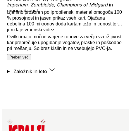
Imperium
,
Zombicide
,
Champions of Midgard
in
mnoge druge!
Izjemno prozoren polipropilenski material omogoča 100
% prosojnost in jasen prikaz vseh kart. Ojačana
debelina 100 mikronov doda kartam težo in trdnost ter
jim daje vrhunski videz.
Ovitki imajo močne varjene robove za večjo vzdržljivost,
kar preprečuje upogibanje vogalov, praske in poškodbe
pri mešanju. So brez kislin in ne vsebujejo PVC-ja.
Preberi več
Založnik in leto