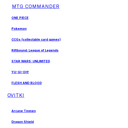
MTG COMMANDER
ONE PIECE
Pokemon
CCGs (collectable card games)
Riftbound: League of Legends
STAR WARS: UNLIMITED
YU-GI-OH!
FLESH AND BLOOD
OVITKI
Arcane Tinmen
Dragon Shield