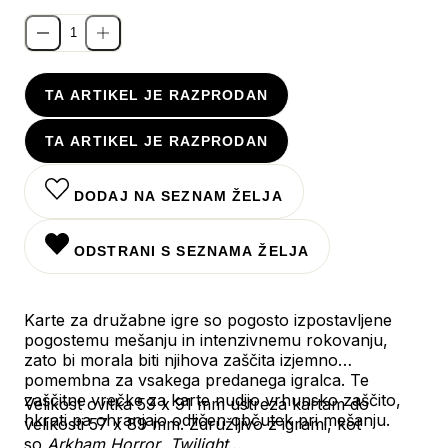
TA ARTIKEL JE RAZPRODAN
TA ARTIKEL JE RAZPRODAN
DODAJ NA SEZNAM ŽELJA
ODSTRANI S SEZNAMA ŽELJA
Karte za družabne igre so pogosto izpostavljene
pogostemu mešanju in intenzivnemu rokovanju,
zato bi morala biti njihova zaščita izjemno
pomembna za vsakega predanega igralca. Te
zaščitne vrečke za karte nudijo vrhunsko zaščito,
Velikost ovitka 59 x 91 mm ustreza kartam do
hkrati pa ohranjajo odličen občutek pri mešanju.
velikosti 57 x 89 mm. Združljivo z igrami, kot
so
Arkham Horror
,
Twilight