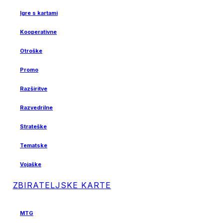
Igre s kartami
Kooperativne
Otroške
Promo
Razširitve
Razvedrilne
Strateške
Tematske
Vojaške
ZBIRATELJSKE KARTE
MTG