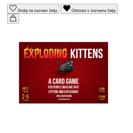
Dodaj na seznam želja
Odstrani s seznama želja