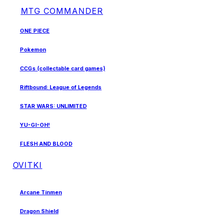
MTG COMMANDER
ONE PIECE
Pokemon
CCGs (collectable card games)
Riftbound: League of Legends
STAR WARS: UNLIMITED
YU-GI-OH!
FLESH AND BLOOD
OVITKI
Arcane Tinmen
Dragon Shield