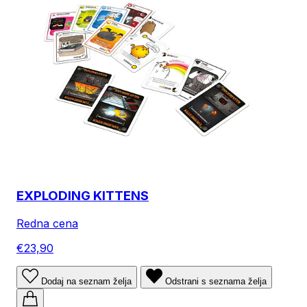
EXPLODING KITTENS
Redna cena
€23,90
Dodaj na seznam želja
Odstrani s seznama želja