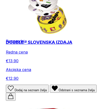
Razprodaja
DOBBLE - SLOVENSKA IZDAJA
Redna cena
€13,90
Akcijska cena
€12,90
Dodaj na seznam želja
Odstrani s seznama želja