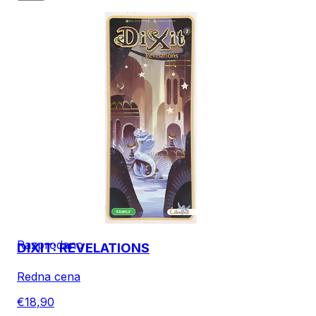
Razprodano
DIXIT: REVELATIONS
Redna cena
€18,90