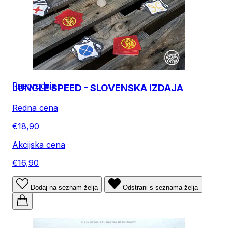
Razprodaja
JUNGLE SPEED - SLOVENSKA IZDAJA
Redna cena
€18,90
Akcijska cena
€16,90
Dodaj na seznam želja
Odstrani s seznama želja