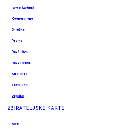
Igre s kartami
Kooperativne
Otroške
Promo
Razširitve
Razvedrilne
Strateške
Tematske
Vojaške
ZBIRATELJSKE KARTE
MTG