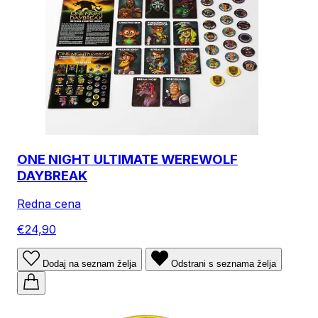
ONE NIGHT ULTIMATE WEREWOLF
DAYBREAK
Redna cena
€24,90
Dodaj na seznam želja
Odstrani s seznama želja