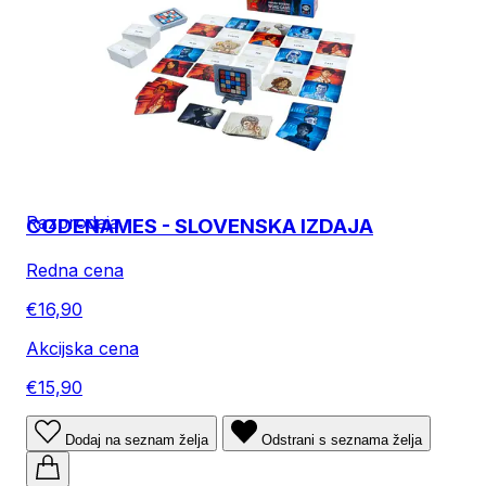
Razprodaja
CODENAMES - SLOVENSKA IZDAJA
Redna cena
€16,90
Akcijska cena
€15,90
Dodaj na seznam želja
Odstrani s seznama želja