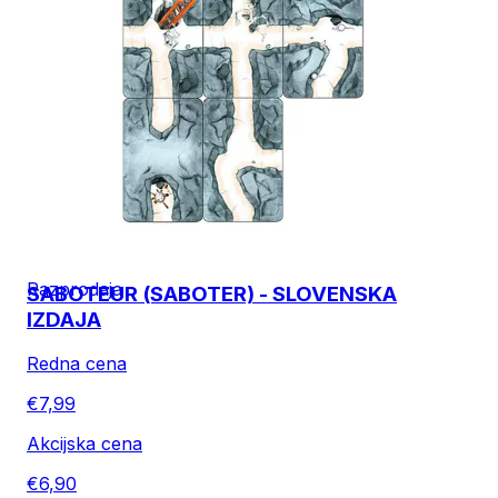
Razprodaja
SABOTEUR (SABOTER) - SLOVENSKA
IZDAJA
Redna cena
€7,99
Akcijska cena
€6,90