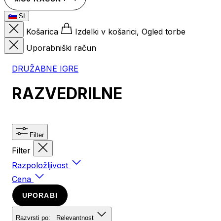
SI
Košarica
Izdelki v košarici, Ogled torbe
Uporabniški račun
DRUŽABNE IGRE
RAZVEDRILNE
Filter
Filter
Razpoložljivost
Cena
UPORABI
Razvrsti po:
Relevantnost