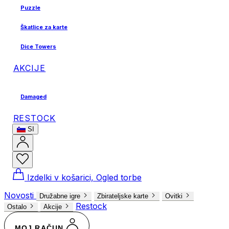
Puzzle
Škatlice za karte
Dice Towers
AKCIJE
Damaged
RESTOCK
SI
Izdelki v košarici, Ogled torbe
Novosti
Družabne igre
Zbirateljske karte
Ovitki
Restock
Ostalo
Akcije
MOJ RAČUN