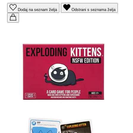
Dodaj na seznam želja
Odstrani s seznama želja