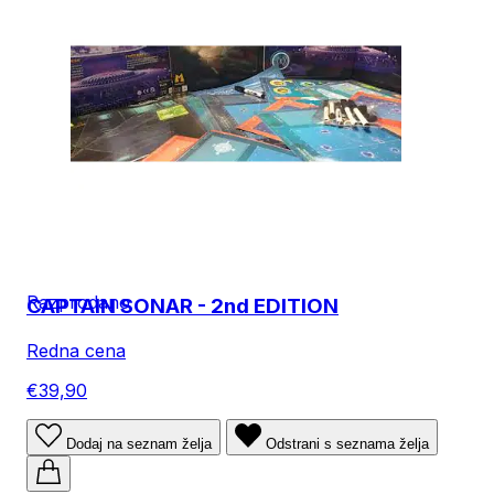
Razprodano
CAPTAIN SONAR - 2nd EDITION
Redna cena
€39,90
Dodaj na seznam želja
Odstrani s seznama želja