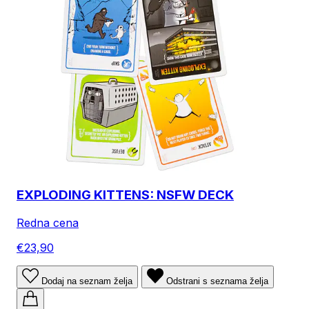
EXPLODING KITTENS: NSFW DECK
Redna cena
€23,90
Dodaj na seznam želja
Odstrani s seznama želja