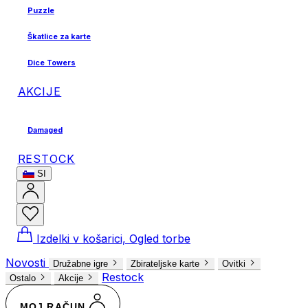
Puzzle
Škatlice za karte
Dice Towers
AKCIJE
Damaged
RESTOCK
SI
Izdelki v košarici, Ogled torbe
Novosti
Družabne igre
Zbirateljske karte
Ovitki
Restock
Ostalo
Akcije
MOJ RAČUN