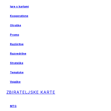
Igre s kartami
Kooperativne
Otroške
Promo
Razširitve
Razvedrilne
Strateške
Tematske
Vojaške
ZBIRATELJSKE KARTE
MTG