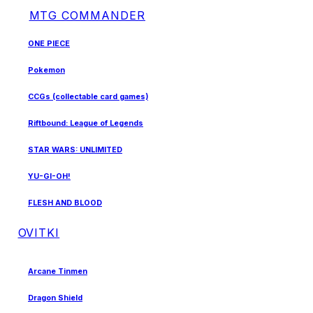
MTG COMMANDER
ONE PIECE
Pokemon
CCGs (collectable card games)
Riftbound: League of Legends
STAR WARS: UNLIMITED
YU-GI-OH!
FLESH AND BLOOD
OVITKI
Arcane Tinmen
Dragon Shield