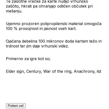
Te zaščitne vrečke za karte nudijo vrhunsko
zaščito, hkrati pa ohranjajo odličen občutek pri
mešanju.
Izjemno prozoren polipropilenski material omogoča
100 % prosojnost in jasnost vseh kart.
Ojačana debelina 100 mikronov doda kartam težo in
trdnost ter jim daje vrhunski videz.
Primerno za igre kot so;
Elder sign, Century, War of the ring, Anachrony, itd
Preberi več