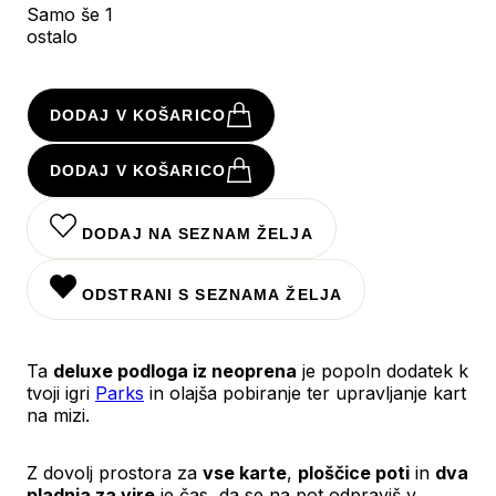
Samo še 1
ostalo
DODAJ V KOŠARICO
DODAJ V KOŠARICO
DODAJ NA SEZNAM ŽELJA
ODSTRANI S SEZNAMA ŽELJA
Ta
deluxe podloga iz neoprena
je popoln dodatek k
tvoji igri
Parks
in olajša pobiranje ter upravljanje kart
na mizi.
Z dovolj prostora za
vse karte
,
ploščice poti
in
dva
pladnja za vire
je čas, da se na pot odpraviš v