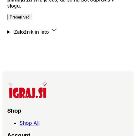
slogu.
Preberi več
Založnik in leto
Shop
Shop All
Account