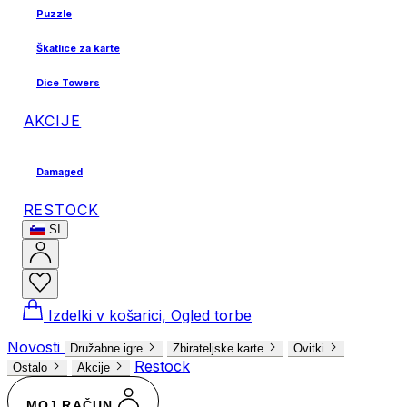
Puzzle
Škatlice za karte
Dice Towers
AKCIJE
Damaged
RESTOCK
SI
Izdelki v košarici, Ogled torbe
Novosti
Družabne igre
Zbirateljske karte
Ovitki
Restock
Ostalo
Akcije
MOJ RAČUN