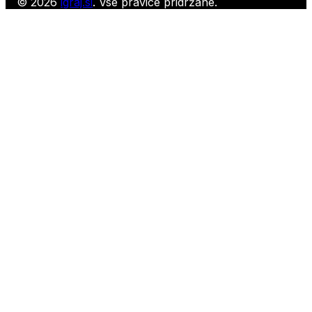
© 2026
igraj.si
. Vse pravice pridržane.