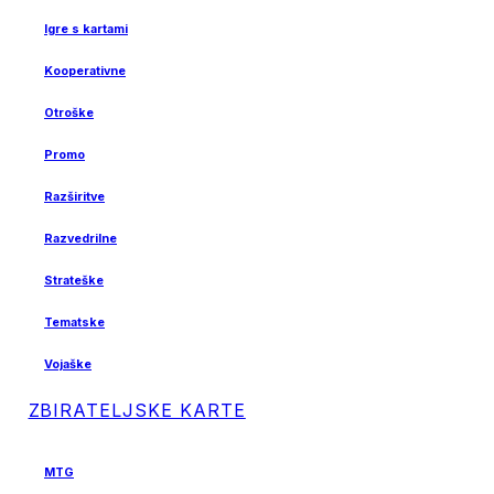
Igre s kartami
Kooperativne
Otroške
Promo
Razširitve
Razvedrilne
Strateške
Tematske
Vojaške
ZBIRATELJSKE KARTE
MTG