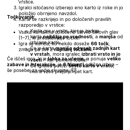
vrstice.
Igralci istočasno izberejo eno karto iz roke in jo
položijo obrnjeno navzdol.
Točkovanje
:
Karte se razkrijejo in po določenih pravilih
razporedijo v vrstice:
Karta gre v vrsto, kjer je zadnja
Vsaka karta ima določeno število bikovih glav
karta
najbližja po vrednosti
, a
manjša
od
(1–7), ki predstavljajo točke.
izbrane karte.
Igra se konča, ko nekdo doseže
66 točk
,
Če je karta
manjša od vseh zadnjih kart
zmaga pa tisti z
najmanj točkami
.
v vrstah
, mora igralec
izbrati vrsto in jo
Če iščeš igro, ki je
lahka za učenje
, a ponuja
veliko
vzeti
– kar pomeni točke!
zabave in interakcije
, je
6 Nimmt!
odlična izbira –
Če igralec položi
šesto karto v vrsto
,
še posebej za večje skupine. 🐮
mora vzeti prejšnjih pet kart.