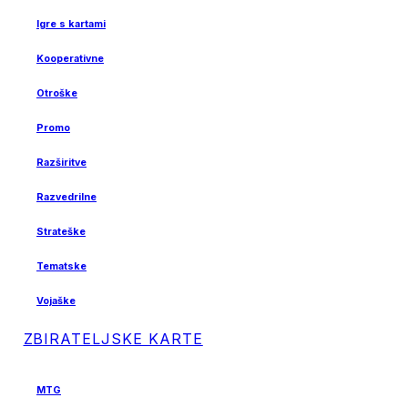
Igre s kartami
Kooperativne
Otroške
Promo
Razširitve
Razvedrilne
Strateške
Tematske
Vojaške
ZBIRATELJSKE KARTE
MTG