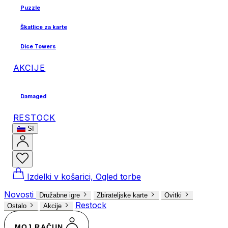
Puzzle
Škatlice za karte
Dice Towers
AKCIJE
Damaged
RESTOCK
SI
Izdelki v košarici, Ogled torbe
Novosti
Družabne igre
Zbirateljske karte
Ovitki
Restock
Ostalo
Akcije
MOJ RAČUN