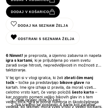
DODAJ V KOŠARICO
DODAJ NA SEZNAM ŽELJA
ODSTRANI S SEZNAMA ŽELJA
6 Nimmt!
je preprosta, a izjemno zabavna in napeta
igra s kartami
, ki je priljubljena po vsem svetu
zaradi svoje hitrosti, nepredvidljivosti in možnosti za
taktiziranje.
V tej igri si v vlogi igralca, ki želi
zbrati čim manj
točk
– točke pa predstavljajo
bikove glave
na
kartah. Ime igre izhaja iz pravila, da moraš vzeti
celotno vrsto kart, če vanjo položiš
šesto karto
–
kar pogosto pomeni veliko bikovih glav in s tem
Vsak igralec dobi 10 kart.
veliko točk. Igra je polna humorja in škodoželjnega
Na sredino se postavijo 4 karte kot začetne
veselja, ko tekmec mora vzeti vrsto z veliko točkami.