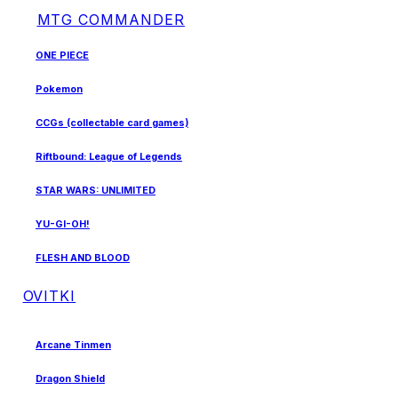
MTG COMMANDER
ONE PIECE
Pokemon
CCGs (collectable card games)
Riftbound: League of Legends
STAR WARS: UNLIMITED
YU-GI-OH!
FLESH AND BLOOD
OVITKI
Arcane Tinmen
Dragon Shield