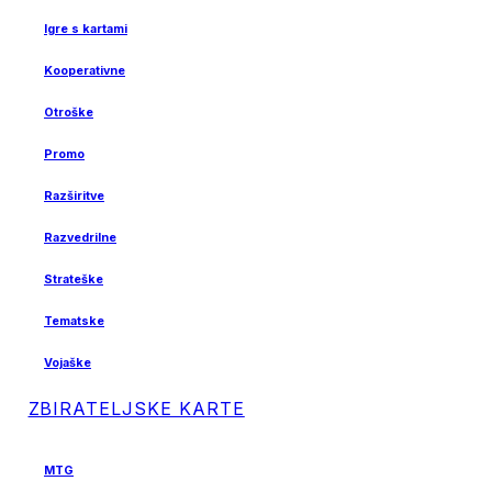
Igre s kartami
Kooperativne
Otroške
Promo
Razširitve
Razvedrilne
Strateške
Tematske
Vojaške
ZBIRATELJSKE KARTE
MTG