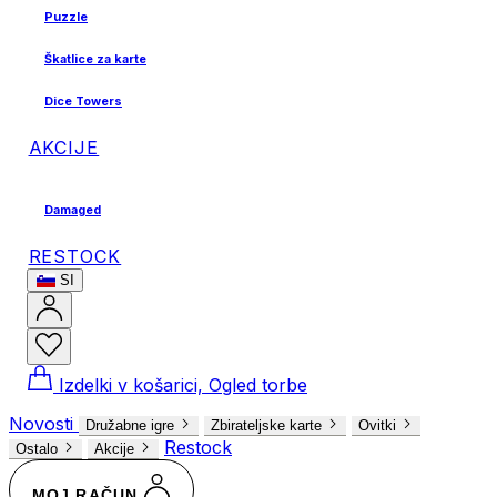
Puzzle
Škatlice za karte
Dice Towers
AKCIJE
Damaged
RESTOCK
SI
Izdelki v košarici, Ogled torbe
Novosti
Družabne igre
Zbirateljske karte
Ovitki
Restock
Ostalo
Akcije
MOJ RAČUN