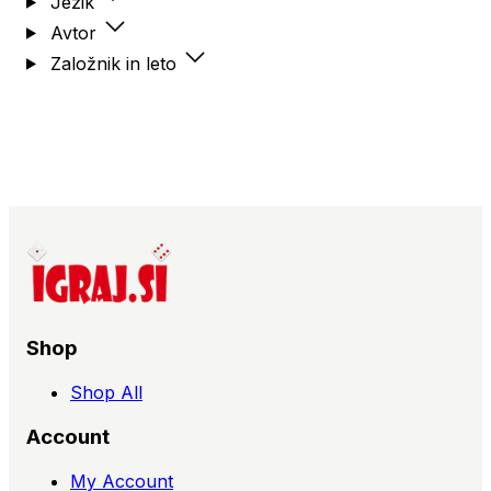
Jezik
Avtor
Založnik in leto
Shop
Shop All
Account
My Account