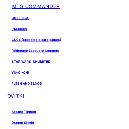
MTG COMMANDER
ONE PIECE
Pokemon
CCGs (collectable card games)
Riftbound: League of Legends
STAR WARS: UNLIMITED
YU-GI-OH!
FLESH AND BLOOD
OVITKI
Arcane Tinmen
Dragon Shield