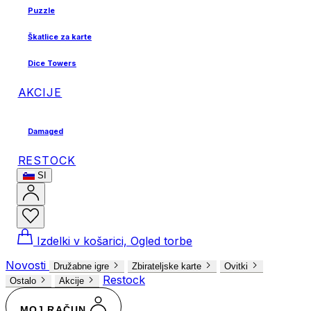
Puzzle
Škatlice za karte
Dice Towers
AKCIJE
Damaged
RESTOCK
SI
Izdelki v košarici, Ogled torbe
Novosti
Družabne igre
Zbirateljske karte
Ovitki
Restock
Ostalo
Akcije
MOJ RAČUN