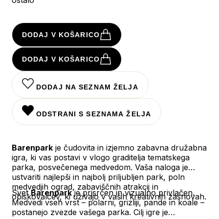
DODAJ V KOŠARICO
DODAJ V KOŠARICO
DODAJ NA SEZNAM ŽELJA
ODSTRANI S SEZNAMA ŽELJA
Barenpark
je čudovita in izjemno zabavna družabna
igra, ki vas postavi v vlogo graditelja tematskega
parka, posvečenega medvedom. Vaša naloga je
ustvariti najlepši in najbolj priljubljen park, poln
medvedjih ograd, zabaviščnih atrakcij in
Svet
Barenpark
je prisrčen in vizualno privlačen.
obiskovalcev, ki uživajo v vaših kreativnih zasnovah.
Medvedi vseh vrst – polarni, grizliji, pande in koale –
postanejo zvezde vašega parka. Cilj igre je