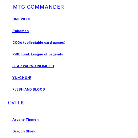
MTG COMMANDER
ONE PIECE
Pokemon
CCGs (collectable card games)
Riftbound: League of Legends
STAR WARS: UNLIMITED
YU-GI-OH!
FLESH AND BLOOD
OVITKI
Arcane Tinmen
Dragon Shield