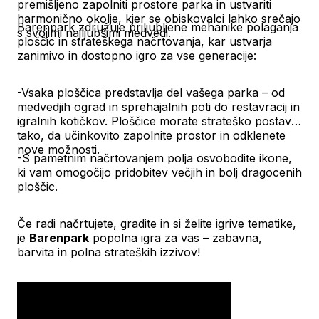
premišljeno zapolniti prostore parka in ustvariti
harmonično okolje, kjer se obiskovalci lahko srečajo
Barenpark združuje priljubljene mehanike polaganja
s svojimi najljubšimi medvedi.
ploščic in strateškega načrtovanja, kar ustvarja
zanimivo in dostopno igro za vse generacije:
-Vsaka ploščica predstavlja del vašega parka – od
medvedjih ograd in sprehajalnih poti do restavracij in
igralnih kotičkov. Ploščice morate strateško postaviti
tako, da učinkovito zapolnite prostor in odklenete
nove možnosti.
-S pametnim načrtovanjem polja osvobodite ikone,
ki vam omogočijo pridobitev večjih in bolj dragocenih
ploščic.
Če radi načrtujete, gradite in si želite igrive tematike,
je
Barenpark
popolna igra za vas – zabavna,
barvita in polna strateških izzivov!