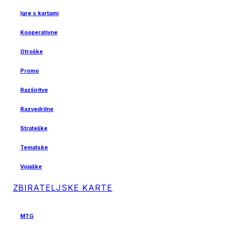
Igre s kartami
Kooperativne
Otroške
Promo
Razširitve
Razvedrilne
Strateške
Tematske
Vojaške
ZBIRATELJSKE KARTE
MTG