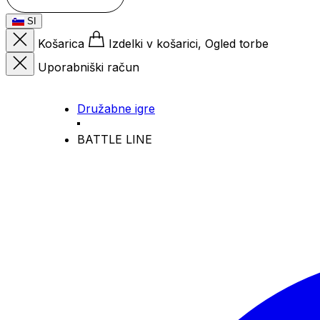
SI
Košarica
Izdelki v košarici, Ogled torbe
Uporabniški račun
Družabne igre
BATTLE LINE