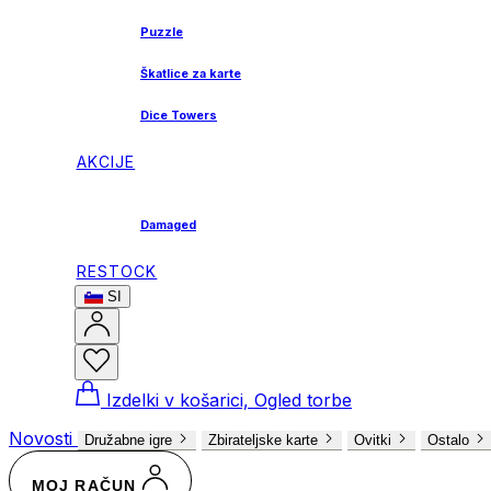
Puzzle
Škatlice za karte
Dice Towers
AKCIJE
Damaged
RESTOCK
SI
Izdelki v košarici, Ogled torbe
Novosti
Družabne igre
Zbirateljske karte
Ovitki
Ostalo
MOJ RAČUN