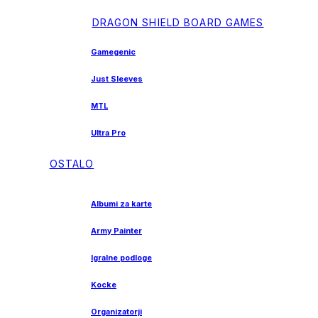
DRAGON SHIELD BOARD GAMES
Gamegenic
Just Sleeves
MTL
Ultra Pro
OSTALO
Albumi za karte
Army Painter
Igralne podloge
Kocke
Organizatorji