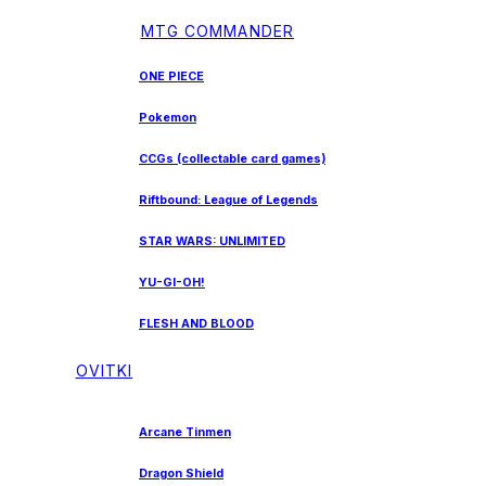
MTG COMMANDER
ONE PIECE
Pokemon
CCGs (collectable card games)
Riftbound: League of Legends
STAR WARS: UNLIMITED
YU-GI-OH!
FLESH AND BLOOD
OVITKI
Arcane Tinmen
Dragon Shield