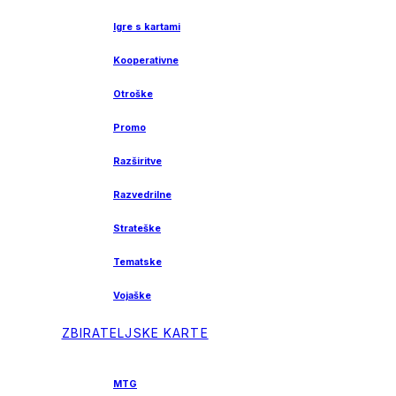
Igre s kartami
Kooperativne
Otroške
Promo
Razširitve
Razvedrilne
Strateške
Tematske
Vojaške
ZBIRATELJSKE KARTE
MTG