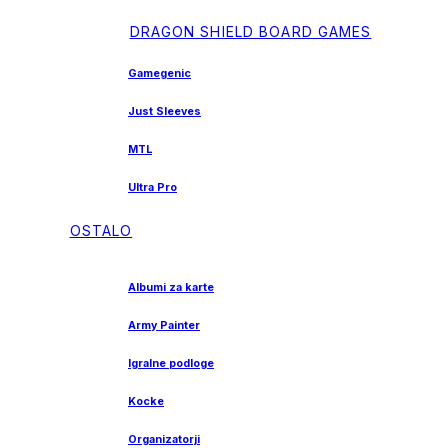
DRAGON SHIELD BOARD GAMES
Gamegenic
Just Sleeves
MTL
Ultra Pro
OSTALO
Albumi za karte
Army Painter
Igralne podloge
Kocke
Organizatorji