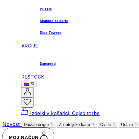
Puzzle
Škatlice za karte
Dice Towers
AKCIJE
Damaged
RESTOCK
SI
Izdelki v košarici, Ogled torbe
Novosti
Družabne igre
Zbirateljske karte
Ovitki
Ostalo
MOJ RAČUN