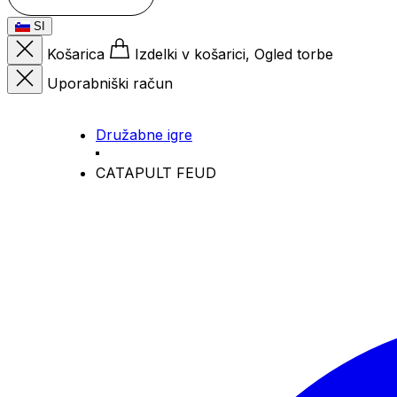
SI
Košarica
Izdelki v košarici, Ogled torbe
Uporabniški račun
Družabne igre
CATAPULT FEUD