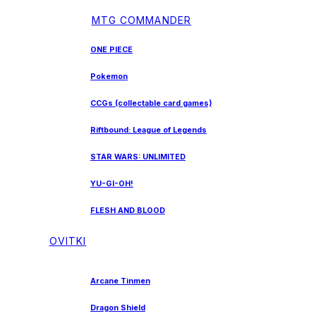
MTG COMMANDER
ONE PIECE
Pokemon
CCGs (collectable card games)
Riftbound: League of Legends
STAR WARS: UNLIMITED
YU-GI-OH!
FLESH AND BLOOD
OVITKI
Arcane Tinmen
Dragon Shield