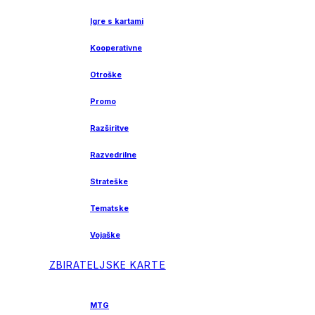
Igre s kartami
Kooperativne
Otroške
Promo
Razširitve
Razvedrilne
Strateške
Tematske
Vojaške
ZBIRATELJSKE KARTE
MTG