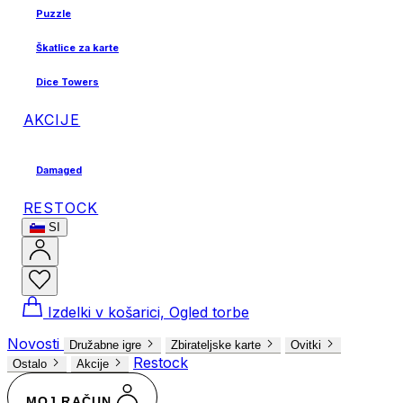
Puzzle
Škatlice za karte
Dice Towers
AKCIJE
Damaged
RESTOCK
SI
Izdelki v košarici, Ogled torbe
Novosti
Družabne igre
Zbirateljske karte
Ovitki
Restock
Ostalo
Akcije
MOJ RAČUN