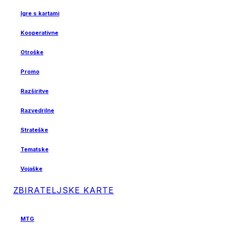
Igre s kartami
Kooperativne
Otroške
Promo
Razširitve
Razvedrilne
Strateške
Tematske
Vojaške
ZBIRATELJSKE KARTE
MTG