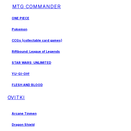
MTG COMMANDER
ONE PIECE
Pokemon
CCGs (collectable card games)
Riftbound: League of Legends
STAR WARS: UNLIMITED
YU-GI-OH!
FLESH AND BLOOD
OVITKI
Arcane Tinmen
Dragon Shield