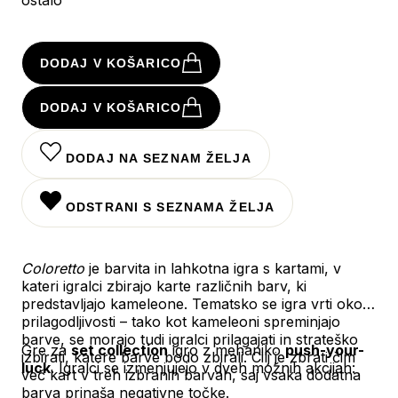
DODAJ V KOŠARICO
DODAJ V KOŠARICO
DODAJ NA SEZNAM ŽELJA
ODSTRANI S SEZNAMA ŽELJA
Coloretto
je barvita in lahkotna igra s kartami, v
kateri igralci zbirajo karte različnih barv, ki
predstavljajo kameleone. Tematsko se igra vrti okoli
prilagodljivosti – tako kot kameleoni spreminjajo
barve, se morajo tudi igralci prilagajati in strateško
Gre za
set collection
igro z mehaniko
push-your-
izbirati, katere barve bodo zbirali. Cilj je zbrati čim
luck
. Igralci se izmenjujejo v dveh možnih akcijah:
več kart v treh izbranih barvah, saj vsaka dodatna
barva prinaša negativne točke.