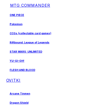
MTG COMMANDER
ONE PIECE
Pokemon
CCGs (collectable card games)
Riftbound: League of Legends
STAR WARS: UNLIMITED
YU-GI-OH!
FLESH AND BLOOD
OVITKI
Arcane Tinmen
Dragon Shield