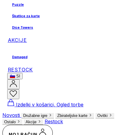
Puzzle
Škatlice za karte
Dice Towers
AKCIJE
Damaged
RESTOCK
SI
Izdelki v košarici, Ogled torbe
Novosti
Družabne igre
Zbirateljske karte
Ovitki
Restock
Ostalo
Akcije
MOJ RAČUN