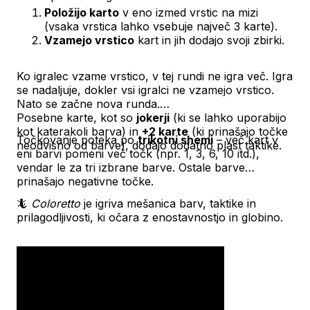
Položijo karto
v eno izmed vrstic na mizi
(vsaka vrstica lahko vsebuje največ 3 karte).
Vzamejo vrstico
kart in jih dodajo svoji zbirki.
Ko igralec vzame vrstico, v tej rundi ne igra več. Igra
se nadaljuje, dokler vsi igralci ne vzamejo vrstico.
Nato se začne nova runda.
Posebne karte, kot so
jokerji
(ki se lahko uporabijo
kot katerakoli barva) in
+2 karte
(ki prinašajo točke
Točkovanje poteka po
trikotni shemi
– več kart v
neodvisno od barve), dodajo dodatno plast taktike.
eni barvi pomeni več točk (npr. 1, 3, 6, 10 itd.),
vendar le za tri izbrane barve. Ostale barve
prinašajo negativne točke.
🦎
Coloretto
je igriva mešanica barv, taktike in
prilagodljivosti, ki očara z enostavnostjo in globino.