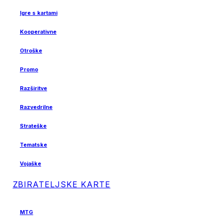
Igre s kartami
Kooperativne
Otroške
Promo
Razširitve
Razvedrilne
Strateške
Tematske
Vojaške
ZBIRATELJSKE KARTE
MTG