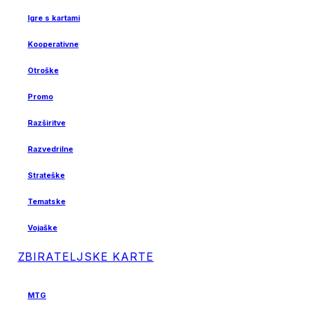
Igre s kartami
Kooperativne
Otroške
Promo
Razširitve
Razvedrilne
Strateške
Tematske
Vojaške
ZBIRATELJSKE KARTE
MTG