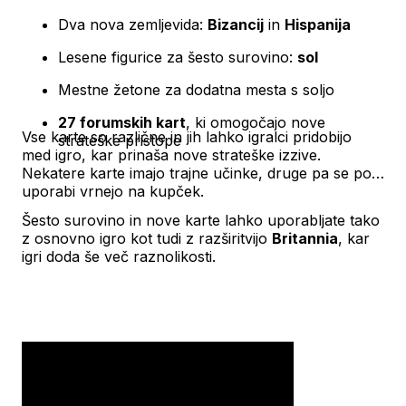
Dva nova zemljevida:
Bizancij
in
Hispanija
Lesene figurice za šesto surovino:
sol
Mestne žetone za dodatna mesta s soljo
27 forumskih kart
, ki omogočajo nove
Vse karte so različne in jih lahko igralci pridobijo
strateške pristope
med igro, kar prinaša nove strateške izzive.
Nekatere karte imajo trajne učinke, druge pa se po
uporabi vrnejo na kupček.
Šesto surovino in nove karte lahko uporabljate tako
z osnovno igro kot tudi z razširitvijo
Britannia
, kar
igri doda še več raznolikosti.