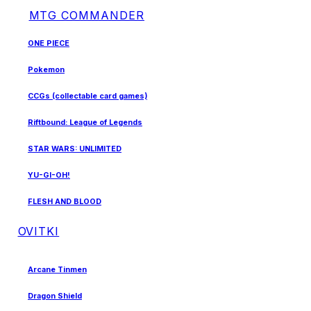
MTG COMMANDER
ONE PIECE
Pokemon
CCGs (collectable card games)
Riftbound: League of Legends
STAR WARS: UNLIMITED
YU-GI-OH!
FLESH AND BLOOD
OVITKI
Arcane Tinmen
Dragon Shield