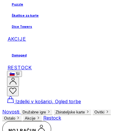
Puzzle
Škatlice za karte
Dice Towers
AKCIJE
Damaged
RESTOCK
SI
Izdelki v košarici, Ogled torbe
Novosti
Družabne igre
Zbirateljske karte
Ovitki
Restock
Ostalo
Akcije
MOJ RAČUN