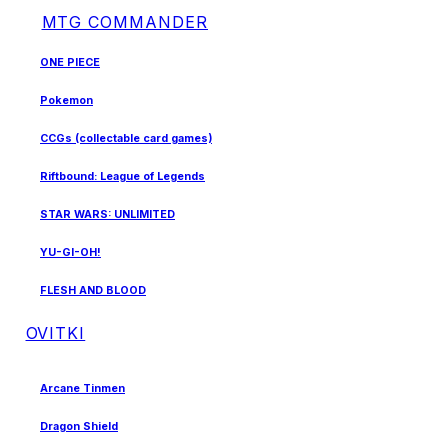
MTG COMMANDER
ONE PIECE
Pokemon
CCGs (collectable card games)
Riftbound: League of Legends
STAR WARS: UNLIMITED
YU-GI-OH!
FLESH AND BLOOD
OVITKI
Arcane Tinmen
Dragon Shield