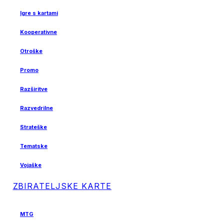
Igre s kartami
Kooperativne
Otroške
Promo
Razširitve
Razvedrilne
Strateške
Tematske
Vojaške
ZBIRATELJSKE KARTE
MTG