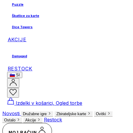
Puzzle
Škatlice za karte
Dice Towers
AKCIJE
Damaged
RESTOCK
SI
Izdelki v košarici, Ogled torbe
Novosti
Družabne igre
Zbirateljske karte
Ovitki
Restock
Ostalo
Akcije
MOJ RAČUN