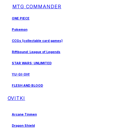
MTG COMMANDER
ONE PIECE
Pokemon
CCGs (collectable card games)
Riftbound: League of Legends
STAR WARS: UNLIMITED
YU-GI-OH!
FLESH AND BLOOD
OVITKI
Arcane Tinmen
Dragon Shield