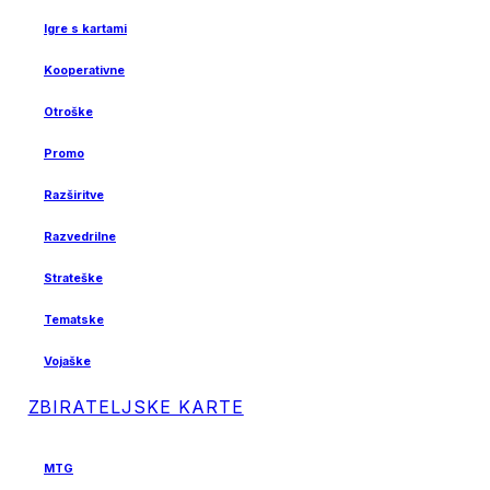
Igre s kartami
Kooperativne
Otroške
Promo
Razširitve
Razvedrilne
Strateške
Tematske
Vojaške
ZBIRATELJSKE KARTE
MTG