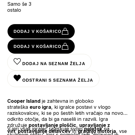
Samo še 3
ostalo
DODAJ V KOŠARICO
DODAJ V KOŠARICO
DODAJ NA SEZNAM ŽELJA
ODSTRANI S SEZNAMA ŽELJA
Cooper Island
je zahtevna in globoko
strateška
euro igra
, ki igralce postavi v vlogo
raziskovalcev, ki se po šestih letih vračajo na novo
odkrito otočje, da bi ga naselili in razvili. Igra
združuje
postavljanje ploščic
,
upravljanje z
V igri vsak igralec raziskuje svojo
polotok
na
viri
,
postavljanje delavcev
in
gradnjo motorja
, vse
skupnem otoku, kjer s pomočjo ladij, delavcev in