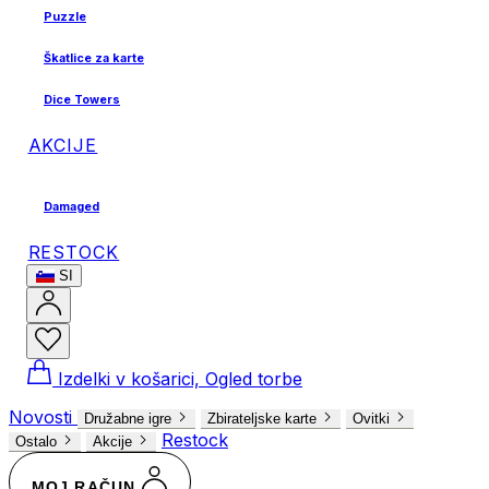
Puzzle
Škatlice za karte
Dice Towers
AKCIJE
Damaged
RESTOCK
SI
Izdelki v košarici, Ogled torbe
Novosti
Družabne igre
Zbirateljske karte
Ovitki
Restock
Ostalo
Akcije
MOJ RAČUN