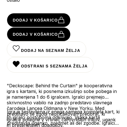
DODAJ V KOŠARICO
DODAJ V KOŠARICO
DODAJ NA SEZNAM ŽELJA
ODSTRANI S SEZNAMA ŽELJA
"Deckscape: Behind the Curtain" je kooperativna
igra s kartami, ki posnema izkušnjo sobe pobega in
je namenjena 1 do 6 igralcem.
Igralci prejmejo
skrivnostno vabilo na zadnjo predstavo slavnega
čarodeja Lancea Oldmana v New Yorku.
Med
Igra je sestavljena iz enega samega kompleta kart, ki
predstavo se zgodi nepričakovan preobrat, ki
jih igralci postopoma odkrivajo.
Vsaka karta
igralce potegne v vrtinec čarovniških trikov, ugank
predstavlja uganko, predmet ali del zgodbe.
Igralci
in presenetljivih dogodkov.