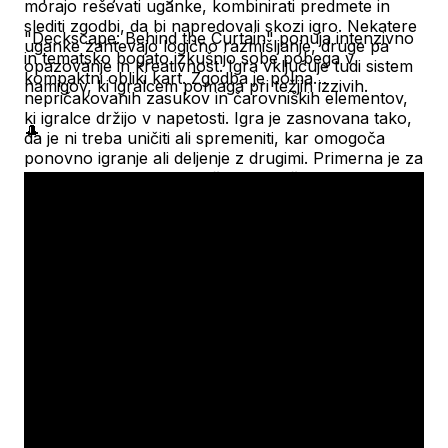
morajo reševati uganke, kombinirati predmete in
slediti zgodbi, da bi napredovali skozi igro.
Nekatere
"Deckscape: Behind the Curtain" ponuja intenzivno
uganke zahtevajo logično razmišljanje, druge pa
in tematsko bogato izkušnjo sobe pobega v
opazovanje in kreativnost.
Igra vključuje tudi sistem
kompaktni obliki kart.
Zgodba je polna
namigov, ki igralcem pomaga pri težjih izzivih.
nepričakovanih zasukov in čarovniških elementov,
ki igralce držijo v napetosti.
Igra je zasnovana tako,
🎩
da je ni treba uničiti ali spremeniti, kar omogoča
ponovno igranje ali deljenje z drugimi.
Primerna je za
igralce vseh starosti, ki uživajo v reševanju ugank in
sodelovalnem igranju.
​