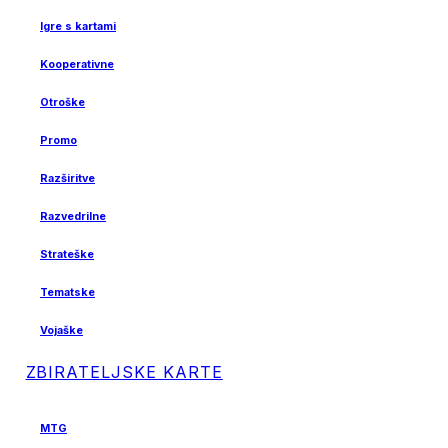
Igre s kartami
Kooperativne
Otroške
Promo
Razširitve
Razvedrilne
Strateške
Tematske
Vojaške
ZBIRATELJSKE KARTE
MTG