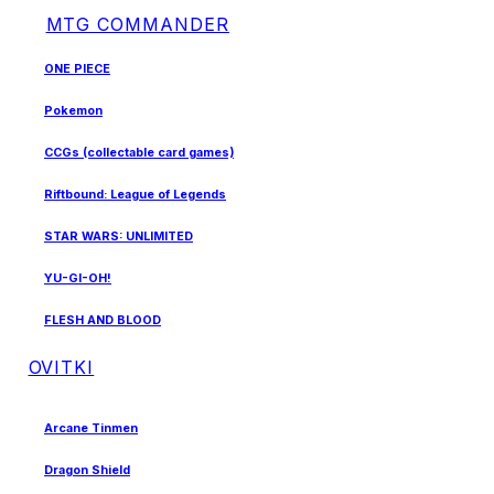
MTG COMMANDER
ONE PIECE
Pokemon
CCGs (collectable card games)
Riftbound: League of Legends
STAR WARS: UNLIMITED
YU-GI-OH!
FLESH AND BLOOD
OVITKI
Arcane Tinmen
Dragon Shield