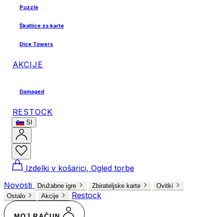
Puzzle
Škatlice za karte
Dice Towers
AKCIJE
Damaged
RESTOCK
SI
Izdelki v košarici, Ogled torbe
Novosti
Družabne igre
Zbirateljske karte
Ovitki
Restock
Ostalo
Akcije
MOJ RAČUN