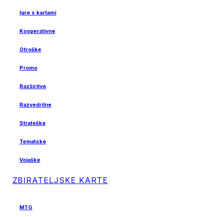
Igre s kartami
Kooperativne
Otroške
Promo
Razširitve
Razvedrilne
Strateške
Tematske
Vojaške
ZBIRATELJSKE KARTE
MTG