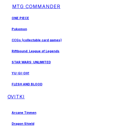
MTG COMMANDER
ONE PIECE
Pokemon
CCGs (collectable card games)
Riftbound: League of Legends
STAR WARS: UNLIMITED
YU-GI-OH!
FLESH AND BLOOD
OVITKI
Arcane Tinmen
Dragon Shield