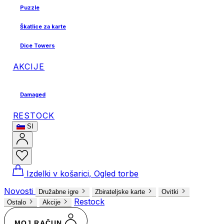
Puzzle
Škatlice za karte
Dice Towers
AKCIJE
Damaged
RESTOCK
SI
Izdelki v košarici, Ogled torbe
Novosti
Družabne igre
Zbirateljske karte
Ovitki
Restock
Ostalo
Akcije
MOJ RAČUN