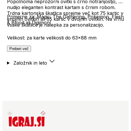
Popolnoma neprozorni ovitki s črno notranjostjo, ki
nudijo eleganten kontrast kartam s črnim robom.
Trdna kartonska škatlica sprejme več kot 75 kartic v
Primerne za: Magic: The Gathering, Pokemon, Flesh
enojnih ovitkih ali 65 kartic v dvojnih ovitkih. Na vrhu
& Blood ali Digimon!
vsake škatlice je nalepka za personalizacijo.
Velikost: za karte velikosti do 63x88 mm
Preberi več
Založnik in leto