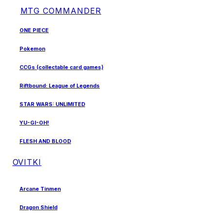
MTG COMMANDER
ONE PIECE
Pokemon
CCGs (collectable card games)
Riftbound: League of Legends
STAR WARS: UNLIMITED
YU-GI-OH!
FLESH AND BLOOD
OVITKI
Arcane Tinmen
Dragon Shield