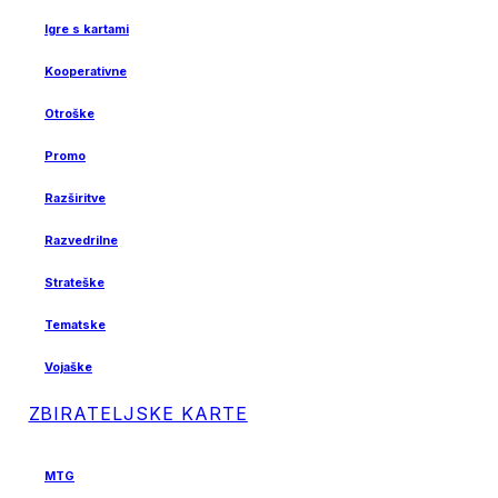
Igre s kartami
Kooperativne
Otroške
Promo
Razširitve
Razvedrilne
Strateške
Tematske
Vojaške
ZBIRATELJSKE KARTE
MTG