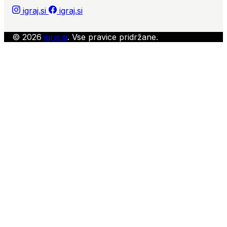
igraj.si
igraj.si
© 2026
igraj.si
. Vse pravice pridržane.