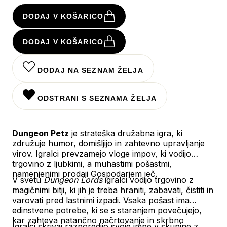
DODAJ V KOŠARICO
DODAJ V KOŠARICO
DODAJ NA SEZNAM ŽELJA
ODSTRANI S SEZNAMA ŽELJA
Dungeon Petz
je strateška družabna igra, ki
združuje humor, domišljijo in zahtevno upravljanje
virov.
Igralci prevzamejo vloge impov, ki vodijo
trgovino z ljubkimi, a muhastimi pošastmi,
namenjenimi prodaji Gospodarjem ječ.
V svetu
Dungeon Lords
igralci vodijo trgovino z
magičnimi bitji, ki jih je treba hraniti, zabavati, čistiti in
varovati pred lastnimi izpadi. Vsaka pošast ima
edinstvene potrebe, ki se s staranjem povečujejo,
kar zahteva natančno načrtovanje in skrbno
Igralci skrivaj razporedijo svoje impe v skupine z