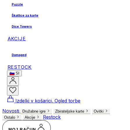
Puzzle
Škatlice za karte
Dice Towers
AKCIJE
Damaged
RESTOCK
SI
Izdelki v košarici, Ogled torbe
Novosti
Družabne igre
Zbirateljske karte
Ovitki
Restock
Ostalo
Akcije
MOJ RAČUN