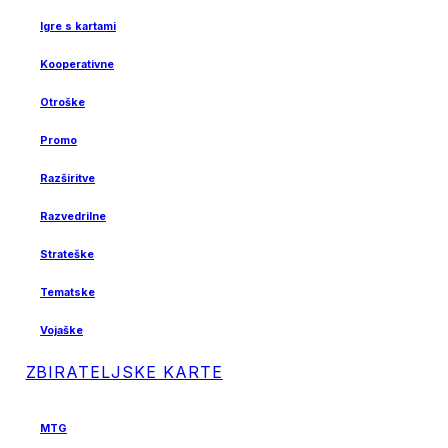
Igre s kartami
Kooperativne
Otroške
Promo
Razširitve
Razvedrilne
Strateške
Tematske
Vojaške
ZBIRATELJSKE KARTE
MTG