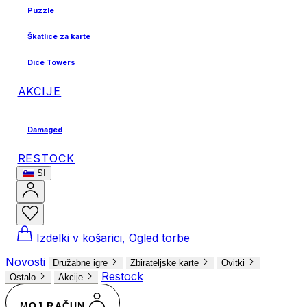
Puzzle
Škatlice za karte
Dice Towers
AKCIJE
Damaged
RESTOCK
SI
Izdelki v košarici, Ogled torbe
Novosti
Družabne igre
Zbirateljske karte
Ovitki
Restock
Ostalo
Akcije
MOJ RAČUN