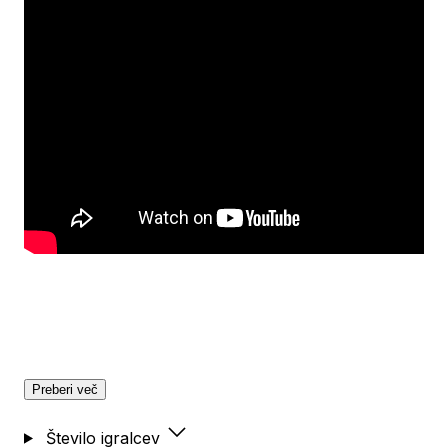
Preberi več
Število igralcev