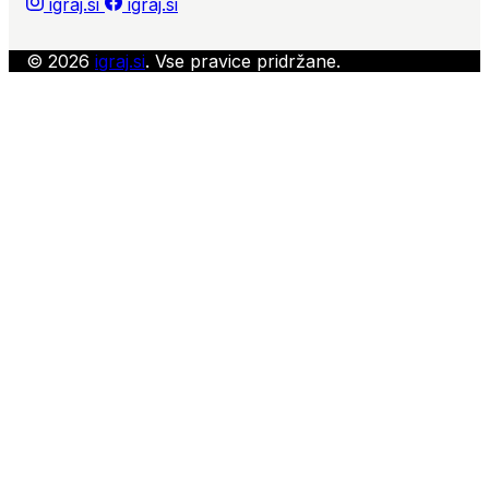
igraj.si
igraj.si
© 2026
igraj.si
. Vse pravice pridržane.