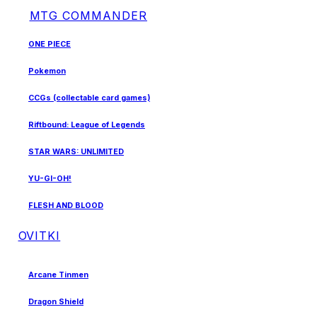
MTG COMMANDER
ONE PIECE
Pokemon
CCGs (collectable card games)
Riftbound: League of Legends
STAR WARS: UNLIMITED
YU-GI-OH!
FLESH AND BLOOD
OVITKI
Arcane Tinmen
Dragon Shield