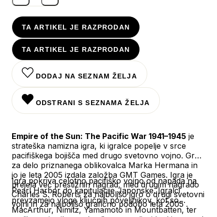
TA ARTIKEL JE RAZPRODAN
TA ARTIKEL JE RAZPRODAN
DODAJ NA SEZNAM ŽELJA
ODSTRANI S SEZNAMA ŽELJA
Empire of the Sun: The Pacific War 1941–1945
je
strateška namizna igra, ki igralce popelje v srce
pacifiškega bojišča med drugo svetovno vojno.
Gre
za delo priznanega oblikovalca Marka Hermana in
jo je leta 2005 izdala založba GMT Games.
Igra je
Igra pokriva celotno pacifiško vojno od napada na
prejela več prestižnih nagrad, med drugim nagrado
Pearl Harbor do kapitulacije Japonske.
Igralci
Charles S. Roberts za najboljšo igro o drugi svetovni
prevzamejo vloge ključnih poveljnikov, kot so
vojni in za najboljšo grafično podobo leta 2005
.
MacArthur, Nimitz, Yamamoto in Mountbatten, ter