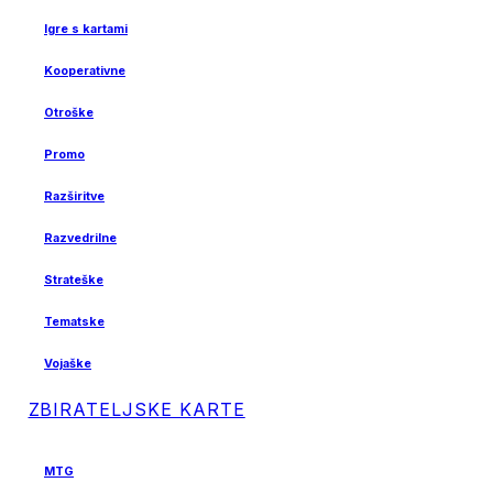
Igre s kartami
Kooperativne
Otroške
Promo
Razširitve
Razvedrilne
Strateške
Tematske
Vojaške
ZBIRATELJSKE KARTE
MTG