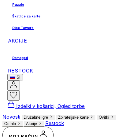
Puzzle
Škatlice za karte
Dice Towers
AKCIJE
Damaged
RESTOCK
SI
Izdelki v košarici, Ogled torbe
Novosti
Družabne igre
Zbirateljske karte
Ovitki
Restock
Ostalo
Akcije
MOJ RAČUN