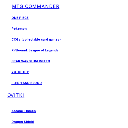
MTG COMMANDER
ONE PIECE
Pokemon
CCGs (collectable card games)
Riftbound: League of Legends
STAR WARS: UNLIMITED
YU-GI-OH!
FLESH AND BLOOD
OVITKI
Arcane Tinmen
Dragon Shield