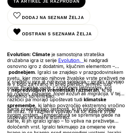
TA ARTIKEL JE RAZPRODAN
DODAJ NA SEZNAM ŽELJA
ODSTRANI S SEZNAMA ŽELJA
Evolution: Climate
je samostojna strateška
družabna igra iz serije
Evolution,
ki nadgradi
osnovno igro z dodatnim, ključnim elementom –
podnebjem
. Igralci se znajdejo v prazgodovinskem
svetu, kjer morajo njihove živalske vrste preživeti ne
V središču igre je naravna selekcija – igralci razvijajo
le v boju za hrano in pred plenilci, temveč tudi
svoje živalske vrste z različnimi lastnostmi, kot
v
nepredvidljivih vremenskih razmerah
, ki se
so
rogovi
,
plavanje
,
topel kožuh
ali
migracija
. V tej
nenehno spreminjajo.
različici pa morajo upoštevati tudi
klimatske
spremembe
, ki lahko povzročijo ekstremno vročino
Karte predstavljajo lastnosti, ki jih igralci dodajajo
ali mraz. Te razmere vplivajo na to, katere vrste
svojim vrstam. Temperatura se spreminja glede na
uspevajo in katere izumrejo.
karte, ki jih igralci igrajo – to vpliva na preživetje
določenih vrst. Igralci tekmujejo za omejene vire
hrane in se branijo pred mesojedimi vrstami. Igralci