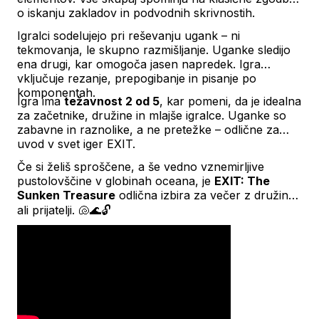
o iskanju zakladov in podvodnih skrivnostih.
Igralci sodelujejo pri reševanju ugank – ni
tekmovanja, le skupno razmišljanje. Uganke sledijo
ena drugi, kar omogoča jasen napredek. Igra
vključuje rezanje, prepogibanje in pisanje po
komponentah.
Igra ima
težavnost 2 od 5
, kar pomeni, da je idealna
za začetnike, družine in mlajše igralce. Uganke so
zabavne in raznolike, a ne pretežke – odlične za
uvod v svet iger EXIT.
Če si želiš sproščene, a še vedno vznemirljive
pustolovščine v globinah oceana, je
EXIT: The
Sunken Treasure
odlična izbira za večer z družino
ali prijatelji. 🐚🌊🔓