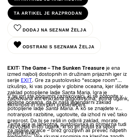
TA ARTIKEL JE RAZPRODAN
DODAJ NA SEZNAM ŽELJA
ODSTRANI S SEZNAMA ŽELJA
EXIT: The Game – The Sunken Treasure
je ena
izmed najbolj dostopnih in družinam prijaznih iger iz
serije
EXIT
. Gre za pustolovsko "escape room"
izkušnjo, ki vas popelje v globine oceana, kjer iščete
zaklad potopljene ladje Santa Maria. Igra je
V tej igri ste pogumni raziskovalci, ki se potopite v
zasnovana kot enkratna dogodivščina, polna ugank,
globine oceana, da bi našli legendarni zaklad
skrivnosti in morskih presenečenj.
potopljene ladje
Santa Maria
. A ko se znajdete v
notranjosti razbitine, ugotovite, da izhod ni več tako
preprost. Da bi se rešili in odkrili zaklad, morate
Tema igre je lahkotna, pustolovska in primerna tudi
razvozlati vrsto ugank, ki so jih pustili za seboj
za mlajše igralce – brez grozljivih ali preveč napetih
prejšnji iskalci.
elementov. Vse skupaj spominja na klasične zgodbe