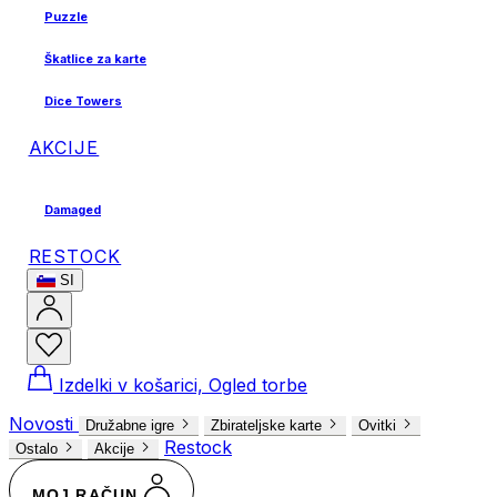
Puzzle
Škatlice za karte
Dice Towers
AKCIJE
Damaged
RESTOCK
SI
Izdelki v košarici, Ogled torbe
Novosti
Družabne igre
Zbirateljske karte
Ovitki
Restock
Ostalo
Akcije
MOJ RAČUN