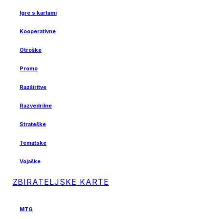
Igre s kartami
Kooperativne
Otroške
Promo
Razširitve
Razvedrilne
Strateške
Tematske
Vojaške
ZBIRATELJSKE KARTE
MTG