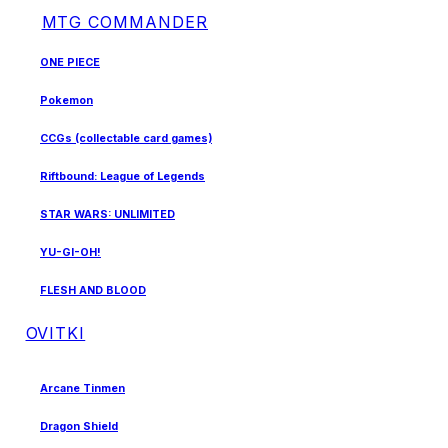
MTG COMMANDER
ONE PIECE
Pokemon
CCGs (collectable card games)
Riftbound: League of Legends
STAR WARS: UNLIMITED
YU-GI-OH!
FLESH AND BLOOD
OVITKI
Arcane Tinmen
Dragon Shield