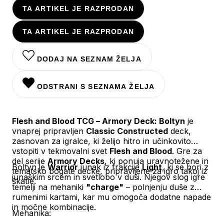
TA ARTIKEL JE RAZPRODAN
TA ARTIKEL JE RAZPRODAN
DODAJ NA SEZNAM ŽELJA
ODSTRANI S SEZNAMA ŽELJA
Flesh and Blood TCG – Armory Deck: Boltyn
je
vnaprej pripravljen
Classic Constructed
deck,
zasnovan za igralce, ki želijo hitro in učinkovito
vstopiti v tekmovalni svet
Flesh and Blood
. Gre za
del serije
Armory Decks
, ki ponuja uravnotežene in
Boltyn je
Warrior
junak iz frakcije
Light
, ki se bori z
tematsko bogate decke, pripravljene za igro takoj iz
junaškim srcem in svetlobo v duši. Njegov slog igre
škatle.
temelji na mehaniki
"charge"
– polnjenju duše z
rumenimi kartami, kar mu omogoča dodatne napade
in močne kombinacije.
Mehanika: