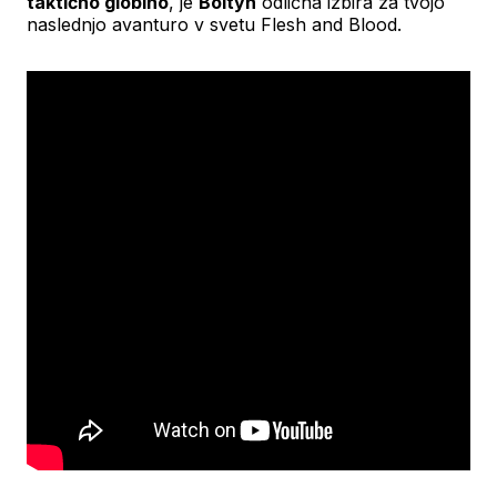
taktično globino
, je
Boltyn
odlična izbira za tvojo
naslednjo avanturo v svetu Flesh and Blood.