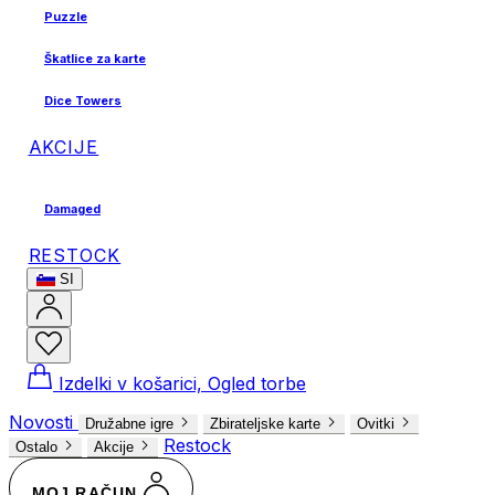
Puzzle
Škatlice za karte
Dice Towers
AKCIJE
Damaged
RESTOCK
SI
Izdelki v košarici, Ogled torbe
Novosti
Družabne igre
Zbirateljske karte
Ovitki
Restock
Ostalo
Akcije
MOJ RAČUN