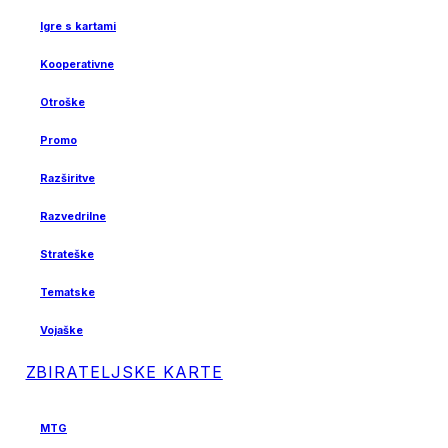
Igre s kartami
Kooperativne
Otroške
Promo
Razširitve
Razvedrilne
Strateške
Tematske
Vojaške
ZBIRATELJSKE KARTE
MTG