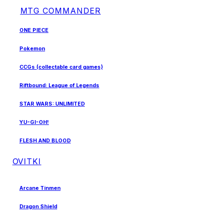
MTG COMMANDER
ONE PIECE
Pokemon
CCGs (collectable card games)
Riftbound: League of Legends
STAR WARS: UNLIMITED
YU-GI-OH!
FLESH AND BLOOD
OVITKI
Arcane Tinmen
Dragon Shield