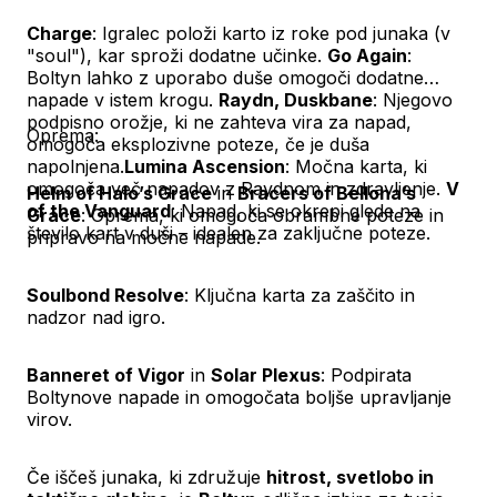
Charge
: Igralec položi karto iz roke pod junaka (v
"soul"), kar sproži dodatne učinke.
Go Again
:
Boltyn lahko z uporabo duše omogoči dodatne
napade v istem krogu.
Raydn, Duskbane
: Njegovo
podpisno orožje, ki ne zahteva vira za napad,
Oprema:
omogoča eksplozivne poteze, če je duša
napolnjena.
Lumina Ascension
: Močna karta, ki
omogoča več napadov z Raydnom in zdravljenje.
V
Helm of Halo’s Grace
in
Bracers of Bellona’s
of the Vanguard
: Napad, ki se okrepi glede na
Grace
: Oprema, ki omogoča obrambne poteze in
število kart v duši – idealen za zaključne poteze.
pripravo na močne napade.
Soulbond Resolve
: Ključna karta za zaščito in
nadzor nad igro.
Banneret of Vigor
in
Solar Plexus
: Podpirata
Boltynove napade in omogočata boljše upravljanje
virov.
Če iščeš junaka, ki združuje
hitrost, svetlobo in