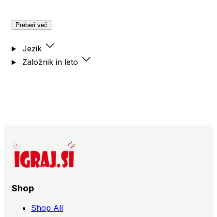
Preberi več
Jezik
Založnik in leto
Shop
Shop All