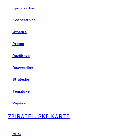
Igre s kartami
Kooperativne
Otroške
Promo
Razširitve
Razvedrilne
Strateške
Tematske
Vojaške
ZBIRATELJSKE KARTE
MTG