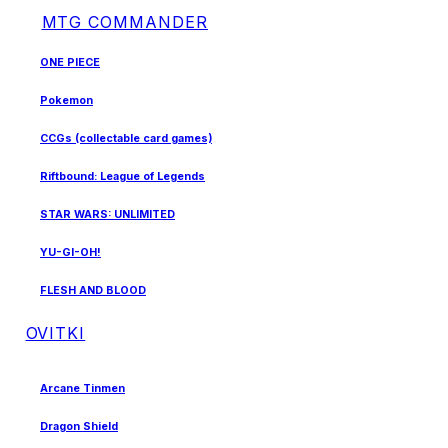
MTG COMMANDER
ONE PIECE
Pokemon
CCGs (collectable card games)
Riftbound: League of Legends
STAR WARS: UNLIMITED
YU-GI-OH!
FLESH AND BLOOD
OVITKI
Arcane Tinmen
Dragon Shield