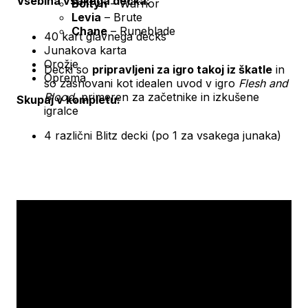
Vsebina vsakega decka:
Boltyn
– Warrior
Levia
– Brute
Chane
– Runeblade
40 kart glavnega decks
Junakova karta
Orožje
Decki so
pripravljeni za igro takoj iz škatle
in
Oprema
so zasnovani kot idealen uvod v igro
Flesh and
Blood
, primeren za začetnike in izkušene
Skupaj v kompletu:
igralce
4 različni Blitz decki (po 1 za vsakega junaka)