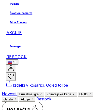
Puzzle
Škatlice za karte
Dice Towers
AKCIJE
Damaged
RESTOCK
SI
Izdelki v košarici, Ogled torbe
Novosti
Družabne igre
Zbirateljske karte
Ovitki
Restock
Ostalo
Akcije
MOJ RAČUN