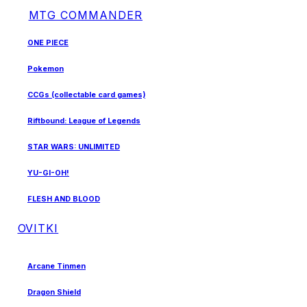
MTG COMMANDER
ONE PIECE
Pokemon
CCGs (collectable card games)
Riftbound: League of Legends
STAR WARS: UNLIMITED
YU-GI-OH!
FLESH AND BLOOD
OVITKI
Arcane Tinmen
Dragon Shield