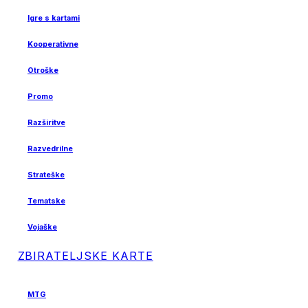
Igre s kartami
Kooperativne
Otroške
Promo
Razširitve
Razvedrilne
Strateške
Tematske
Vojaške
ZBIRATELJSKE KARTE
MTG