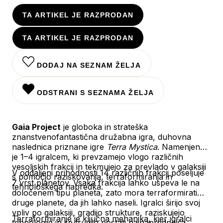
TA ARTIKEL JE RAZPRODAN
TA ARTIKEL JE RAZPRODAN
DODAJ NA SEZNAM ŽELJA
ODSTRANI S SEZNAMA ŽELJA
Gaia Project
je globoka in strateška
znanstvenofantastična družabna igra, duhovna
naslednica priznane igre
Terra Mystica
. Namenjena
je 1–4 igralcem, ki prevzamejo vlogo različnih
vesoljskih frakcij in tekmujejo za prevlado v galaksiji
V oddaljeni prihodnosti 14 različnih frakcij poseljuje
s pomočjo raziskovanja, terraformiranja in
7 vrst planetov. Vsaka frakcija lahko uspeva le na
tehnološkega napredka.
določenem tipu planeta, zato mora terraformirati
druge planete, da jih lahko naseli. Igralci širijo svoj
vpliv po galaksiji, gradijo strukture, raziskujejo
Terraformiranje je ključna mehanika, kjer igralci
tehnologije in se trudijo postati najnaprednejša