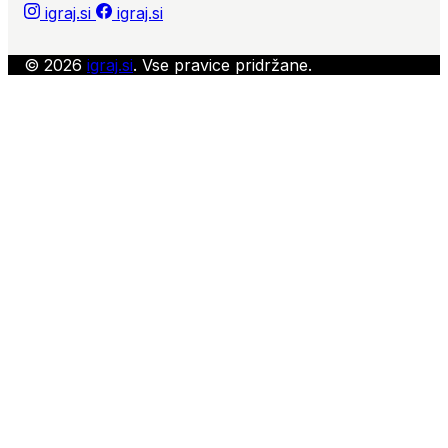
igraj.si
igraj.si
© 2026
igraj.si
. Vse pravice pridržane.