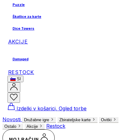
Puzzle
Škatlice za karte
Dice Towers
AKCIJE
Damaged
RESTOCK
SI
Izdelki v košarici, Ogled torbe
Novosti
Družabne igre
Zbirateljske karte
Ovitki
Restock
Ostalo
Akcije
MOJ RAČUN