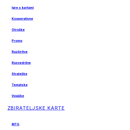
Igre s kartami
Kooperativne
Otroške
Promo
Razširitve
Razvedrilne
Strateške
Tematske
Vojaške
ZBIRATELJSKE KARTE
MTG