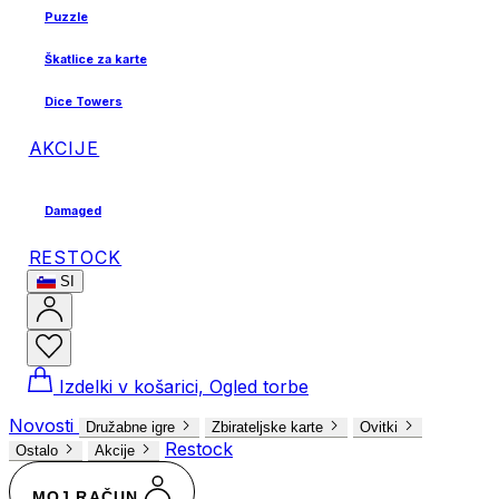
Puzzle
Škatlice za karte
Dice Towers
AKCIJE
Damaged
RESTOCK
SI
Izdelki v košarici, Ogled torbe
Novosti
Družabne igre
Zbirateljske karte
Ovitki
Restock
Ostalo
Akcije
MOJ RAČUN