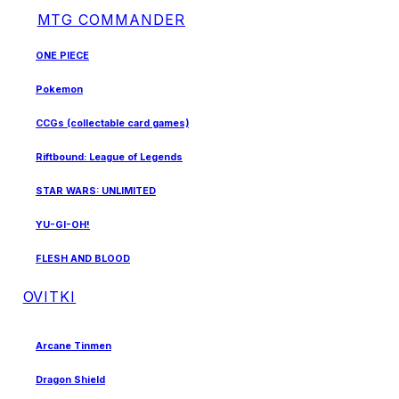
MTG COMMANDER
ONE PIECE
Pokemon
CCGs (collectable card games)
Riftbound: League of Legends
STAR WARS: UNLIMITED
YU-GI-OH!
FLESH AND BLOOD
OVITKI
Arcane Tinmen
Dragon Shield