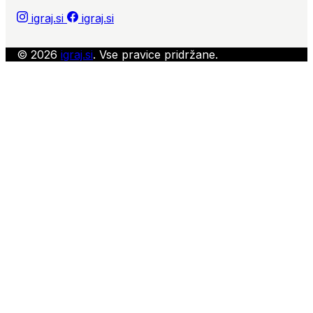
igraj.si
igraj.si
© 2026
igraj.si
. Vse pravice pridržane.