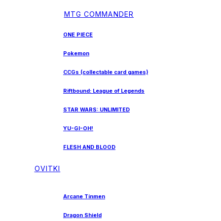
MTG COMMANDER
ONE PIECE
Pokemon
CCGs (collectable card games)
Riftbound: League of Legends
STAR WARS: UNLIMITED
YU-GI-OH!
FLESH AND BLOOD
OVITKI
Arcane Tinmen
Dragon Shield