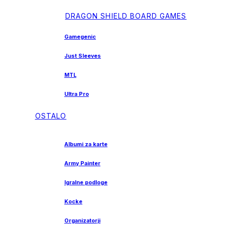
DRAGON SHIELD BOARD GAMES
Gamegenic
Just Sleeves
MTL
Ultra Pro
OSTALO
Albumi za karte
Army Painter
Igralne podloge
Kocke
Organizatorji