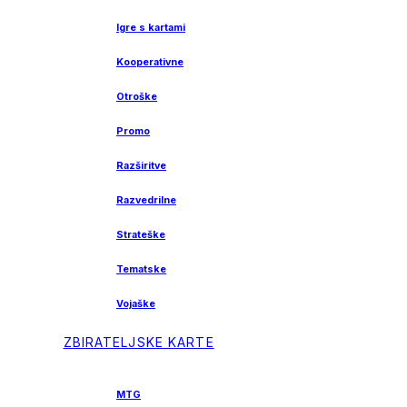
Igre s kartami
Kooperativne
Otroške
Promo
Razširitve
Razvedrilne
Strateške
Tematske
Vojaške
ZBIRATELJSKE KARTE
MTG