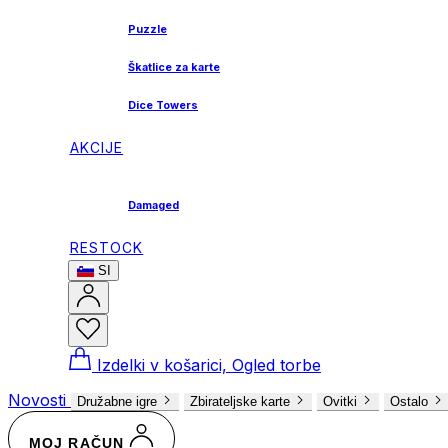
Puzzle
Škatlice za karte
Dice Towers
AKCIJE
Damaged
RESTOCK
SI
Izdelki v košarici, Ogled torbe
Novosti
Družabne igre
Zbirateljske karte
Ovitki
Ostalo
MOJ RAČUN