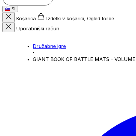
SI
Košarica
Izdelki v košarici, Ogled torbe
Uporabniški račun
Družabne igre
GIANT BOOK OF BATTLE MATS - VOLUME