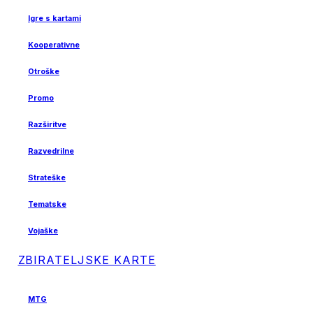
Igre s kartami
Kooperativne
Otroške
Promo
Razširitve
Razvedrilne
Strateške
Tematske
Vojaške
ZBIRATELJSKE KARTE
MTG