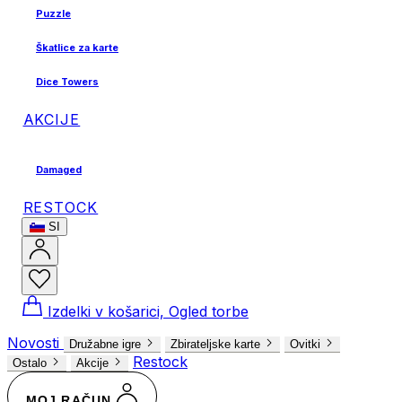
Puzzle
Škatlice za karte
Dice Towers
AKCIJE
Damaged
RESTOCK
SI
Izdelki v košarici, Ogled torbe
Novosti
Družabne igre
Zbirateljske karte
Ovitki
Restock
Ostalo
Akcije
MOJ RAČUN