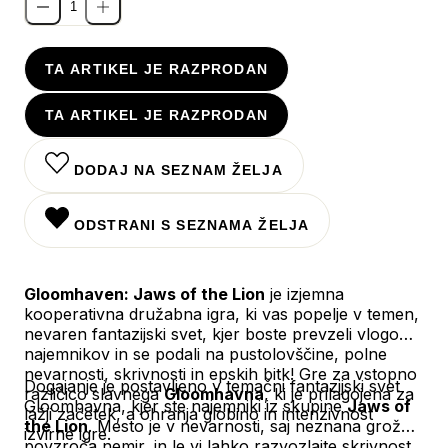
TA ARTIKEL JE RAZPRODAN
TA ARTIKEL JE RAZPRODAN
DODAJ NA SEZNAM ŽELJA
ODSTRANI S SEZNAMA ŽELJA
Gloomhaven: Jaws of the Lion
je izjemna
kooperativna družabna igra, ki vas popelje v temen,
nevaren fantazijski svet, kjer boste prevzeli vlogo
najemnikov in se podali na pustolovščine, polne
nevarnosti, skrivnosti in epskih bitk! Gre za vstopno
Dogajanje je postavljeno v temačni fantazijski svet
različico slavnega
Gloomhavna
, ki je prilagojena za
Gloomhavna, kjer ste najemniki iz skupine
Jaws of
lažji začetek, a ohranja globino in intenzivnost
the Lion
. Mesto je v nevarnosti, saj neznana grožnja
izvirne igre.
povzroča nemir, in le vi lahko razvozlajte skrivnost