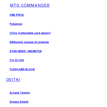
MTG COMMANDER
ONE PIECE
Pokemon
CCGs (collectable card games)
Riftbound: League of Legends
STAR WARS: UNLIMITED
YU-GI-OH!
FLESH AND BLOOD
OVITKI
Arcane Tinmen
Dragon Shield