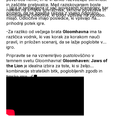
in zaščitite prebivalce. Med raziskovanjem boste
- Igra je sestavljena iz več povezanih scenarijev, kar
naleteli na srhljive sovražnike, skrivne povezave in
pomeni, da se zgodba razvija z vsako odigrano
kompleksne odločitve, ki bodo vplivale na zgodbo.
misijo. Odločitve imajo posledice, ki vplivajo na
prihodnji potek igre.
-Za razliko od večjega brata
Gloomhavna
ima ta
različica vodnik, ki vas korak za korakom nauči
pravil, in priložen scenarij, da se lažje poglobite v
igro.
Pripravite se na vznemirljivo pustolovščino v
temnem svetu Gloomhavna!
Gloomhaven: Jaws of
the Lion
je idealna izbira za tiste, ki si želijo
kombinacije strateških bitk, poglobljenih zgodb in
timske igre. 🌌🛡️