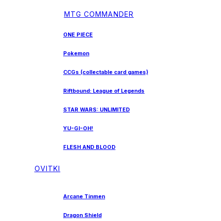
MTG COMMANDER
ONE PIECE
Pokemon
CCGs (collectable card games)
Riftbound: League of Legends
STAR WARS: UNLIMITED
YU-GI-OH!
FLESH AND BLOOD
OVITKI
Arcane Tinmen
Dragon Shield