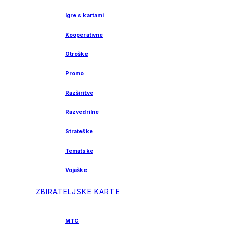
Igre s kartami
Kooperativne
Otroške
Promo
Razširitve
Razvedrilne
Strateške
Tematske
Vojaške
ZBIRATELJSKE KARTE
MTG