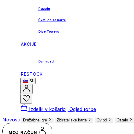
Puzzle
Škatlice za karte
Dice Towers
AKCIJE
Damaged
RESTOCK
SI
Izdelki v košarici, Ogled torbe
Novosti
Družabne igre
Zbirateljske karte
Ovitki
Ostalo
MOJ RAČUN