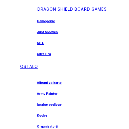
DRAGON SHIELD BOARD GAMES
Gamegenic
Just Sleeves
MTL
Ultra Pro
OSTALO
Albumi za karte
Army Painter
Igralne podloge
Kocke
Organizatorji