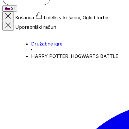
SI
Košarica
Izdelki v košarici, Ogled torbe
Uporabniški račun
Družabne igre
HARRY POTTER: HOGWARTS BATTLE