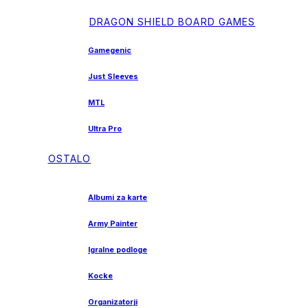
DRAGON SHIELD BOARD GAMES
Gamegenic
Just Sleeves
MTL
Ultra Pro
OSTALO
Albumi za karte
Army Painter
Igralne podloge
Kocke
Organizatorji