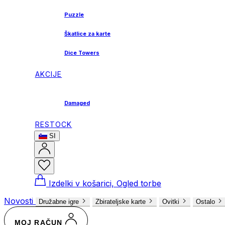
Puzzle
Škatlice za karte
Dice Towers
AKCIJE
Damaged
RESTOCK
SI
Izdelki v košarici, Ogled torbe
Novosti
Družabne igre
Zbirateljske karte
Ovitki
Ostalo
MOJ RAČUN