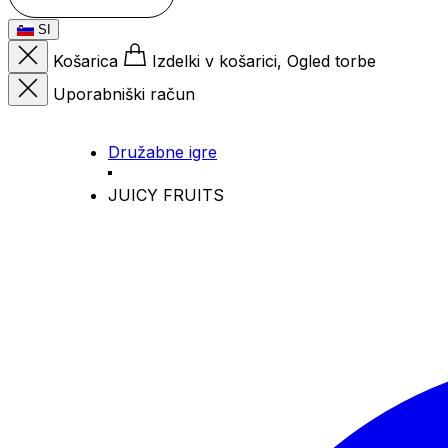
SI
Košarica
Izdelki v košarici, Ogled torbe
Uporabniški račun
Družabne igre
JUICY FRUITS