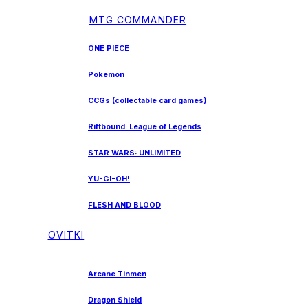
MTG COMMANDER
ONE PIECE
Pokemon
CCGs (collectable card games)
Riftbound: League of Legends
STAR WARS: UNLIMITED
YU-GI-OH!
FLESH AND BLOOD
OVITKI
Arcane Tinmen
Dragon Shield