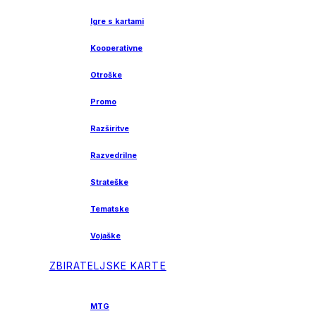
Igre s kartami
Kooperativne
Otroške
Promo
Razširitve
Razvedrilne
Strateške
Tematske
Vojaške
ZBIRATELJSKE KARTE
MTG