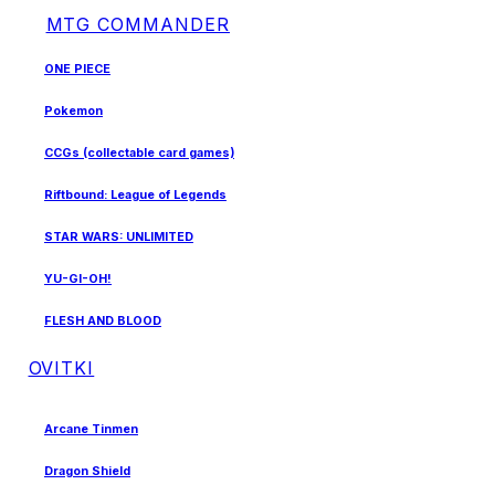
MTG COMMANDER
ONE PIECE
Pokemon
CCGs (collectable card games)
Riftbound: League of Legends
STAR WARS: UNLIMITED
YU-GI-OH!
FLESH AND BLOOD
OVITKI
Arcane Tinmen
Dragon Shield