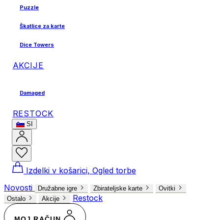
Puzzle
Škatlice za karte
Dice Towers
AKCIJE
Damaged
RESTOCK
SI
Izdelki v košarici, Ogled torbe
Novosti
Družabne igre
Zbirateljske karte
Ovitki
Restock
Ostalo
Akcije
MOJ RAČUN