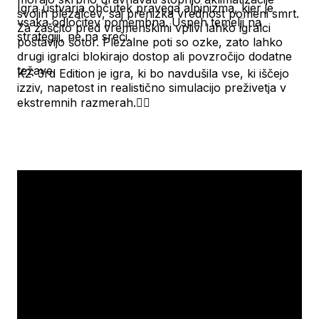
Igra ustvarja občutek pravega alpinizma, kjer je
svojih plezalcev, saj prenizka vrednost pomeni smrt.
vsaka odločitev pomembna. Uspeh temelji na
Za zaščito pred vremenskimi vplivi lahko igralci
strategiji, ne na sreči.
postavijo šotor. Plezalne poti so ozke, zato lahko
drugi igralci blokirajo dostop ali povzročijo dodatne
težave.
K2: 3rd Edition je igra, ki bo navdušila vse, ki iščejo
izziv, napetost in realistično simulacijo preživetja v
ekstremnih razmerah.🧗‍♂️