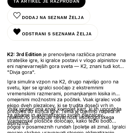
TA ARTIKEL JE RAZPRODAN
DODAJ NA SEZNAM ŽELJA
ODSTRANI S SEZNAMA ŽELJA
K2: 3rd Edition
je prenovljena različica priznane
strateške igre, ki igralce postavi v vlogo alpinistov na
eni najnevarnejših gora sveta — K2, znani tudi kot
"Divja gora".
Igra simulira vzpon na K2, drugo najvišjo goro na
svetu, kjer se igralci soočajo z ekstremnimi
vremenskimi razmerami, pomanjkanjem kisika in
omejenimi možnostmi za počitek. Vsak igralec vodi
ekipo dveh plezalcev, ki se trudita doseči vrh in
Vsak igralec ima enak komplet kart, ki jih uporablja
preživeti do konca igre. Tema je izjemno napeta in
za gibanje in aklimatizacijo svojih plezalcev.
realistično prikazuje nevarnosti visokogorskega
Vremenske ploščice določajo, kako težki bodo
alpinizma.
pogoji v posameznih rundah (poletje ali zima). Igralci
morajo skrbno uravnavati stopnjo aklimatizacije