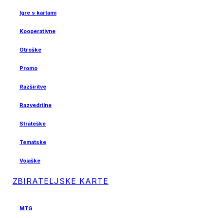
Igre s kartami
Kooperativne
Otroške
Promo
Razširitve
Razvedrilne
Strateške
Tematske
Vojaške
ZBIRATELJSKE KARTE
MTG