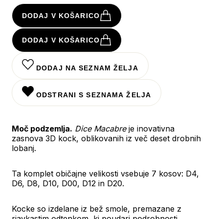
DODAJ V KOŠARICO
DODAJ V KOŠARICO
DODAJ NA SEZNAM ŽELJA
ODSTRANI S SEZNAMA ŽELJA
Moč podzemlja.
Dice Macabre
je inovativna
zasnova 3D kock, oblikovanih iz več deset drobnih
lobanj.
Ta komplet običajne velikosti vsebuje 7 kosov: D4,
D6, D8, D10, D00, D12 in D20.
Kocke so izdelane iz bež smole, premazane z
rjavkastim odtenkom, ki poudari podrobnosti.