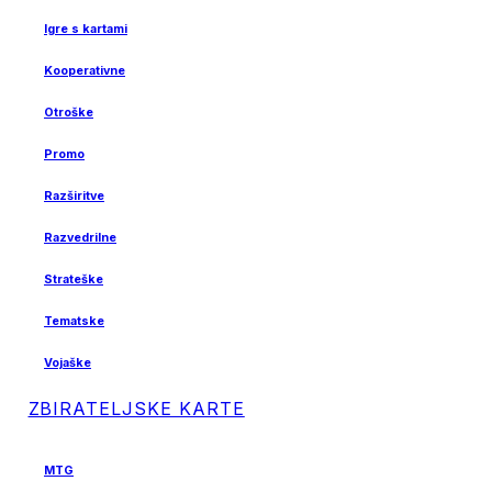
Igre s kartami
Kooperativne
Otroške
Promo
Razširitve
Razvedrilne
Strateške
Tematske
Vojaške
ZBIRATELJSKE KARTE
MTG