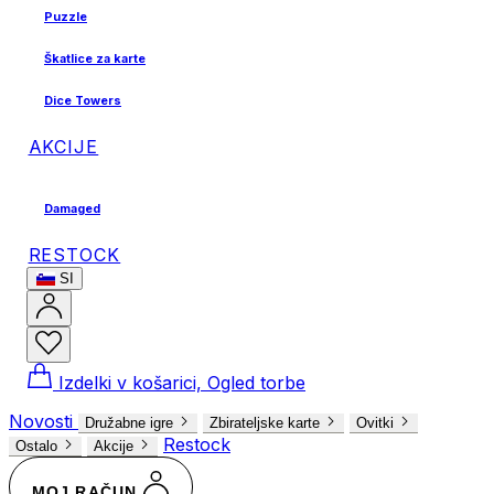
Puzzle
Škatlice za karte
Dice Towers
AKCIJE
Damaged
RESTOCK
SI
Izdelki v košarici, Ogled torbe
Novosti
Družabne igre
Zbirateljske karte
Ovitki
Restock
Ostalo
Akcije
MOJ RAČUN