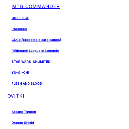
MTG COMMANDER
ONE PIECE
Pokemon
CCGs (collectable card games)
Riftbound: League of Legends
STAR WARS: UNLIMITED
YU-GI-OH!
FLESH AND BLOOD
OVITKI
Arcane Tinmen
Dragon Shield